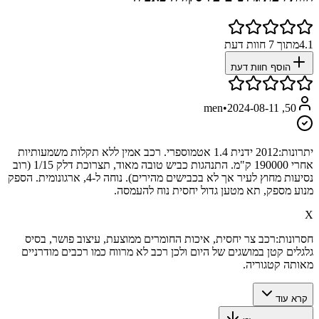
4.1
מתוך
7
חוות דעת
הוסף חוות דעת
•
2024-08-11
50, men
יתרונות:
2012 ידנית 1.4 אטמוספרי. רכב אמין ללא תקלות משמעותיות
אחרי 190000 ק"מ. התנהגות כביש טובה מאוד, תצרוכת דלק 1/15 (רוב
נסיעות מחוץ לעיר אך לא בכבישים מהירים). נוחה ל-4, ארגונומית. הספק
מנוע מספק, תא מטען גדול יחסית נוח להעמסה.
X
חסרונות:
רכב צר יחסית, איכות החומרים ממוצעת, עיצוב פושר, בסיס
גלגלים קטן במושגים של היום ולכן רכב לא מרווח כמו רכבים מודרניים
מאותה קטגוריה.
קרא עוד