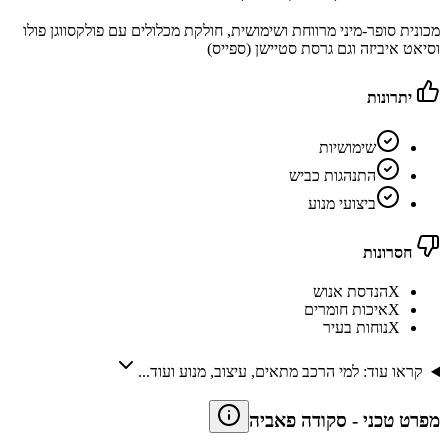
מכונית סופר-מיני מרווחת ושימושית, חולקת מכלולים עם פולקסווגן פולו
וסיאט איביזה וגם גרסת סטיישן (ספייס)
יתרונות
שימושיות
התנהגות כביש
ביצועי מנוע
חסרונות
X
הנדסת אנוש
X
איכות חומרים
X
נוחות בעיר
קראו עוד: למי הרכב מתאים, עיצוב, מנוע ועוד...
מפרט טכני
-
סקודה פאביה