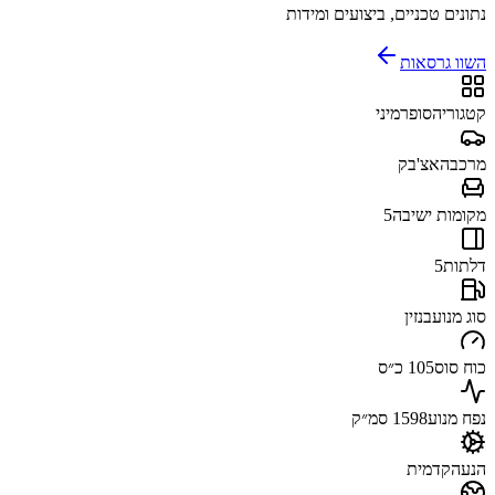
נתונים טכניים, ביצועים ומידות
השוו גרסאות
קטגוריה
סופרמיני
מרכב
האצ'בק
מקומות ישיבה
5
דלתות
5
סוג מנוע
בנזין
כוח סוס
105 כ״ס
נפח מנוע
1598 סמ״ק
הנעה
קדמית