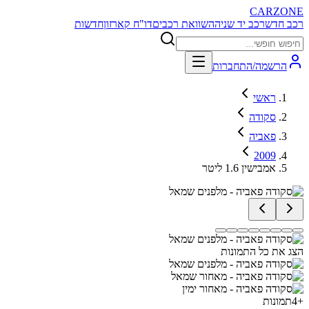
CARZONE
רכב חדש
רכב יד שניה
השוואת רכבים
דו"ח קארזון
חדשות
הרשמה/התחברות
ראשי
סקודה
פאביה
2009
אמבישין 1.6 ליטר
הצג את כל התמונות
+
4
תמונות