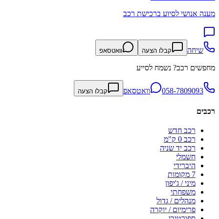
מענה אנושי לסיוע ברכישת רכב
שיחה
קבלו הצעה
וואטסאפ
מחפשים רכב? נשמח לסייע
058-7809093
וואטסאפ
קבלו הצעה
רכבים
רכב חדש
רכב 0 ק"מ
רכב יד שניה
חשמלי
היברידי
7 מקומות
מיני / ג'יפון
משפחתי
מנהלים / גדול
פרימיום / יוקרה
ספורטיבי