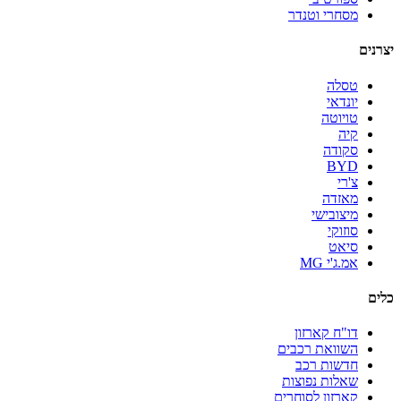
מסחרי וטנדר
יצרנים
טסלה
יונדאי
טויוטה
קיה
סקודה
BYD
צ'רי
מאזדה
מיצובישי
סוזוקי
סיאט
אמ.ג'י MG
כלים
דו"ח קארזון
השוואת רכבים
חדשות רכב
שאלות נפוצות
קארזון לסוחרים