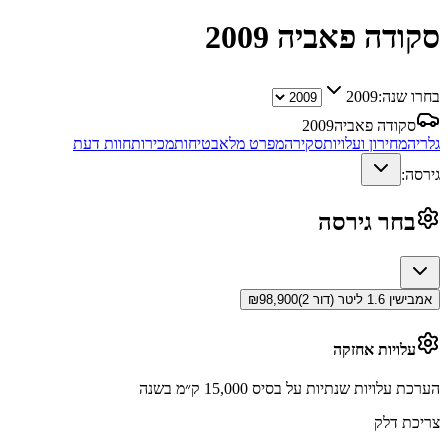
סקודה פאביה
2009
בחרו שנה:
2009
סקודה פאביה
2009
גלריה
מחירון ועלויות
סקירה
מפרט מלא
בטיחות
מכירות
חוות דעת
גירסה:
בחר גירסה
אמבישין 1.6 ליטר (דור 2)
98,900
₪
עלויות אחזקה
הערכת עלויות שנתיות על בסיס 15,000 ק״מ בשנה
צריכת דלק