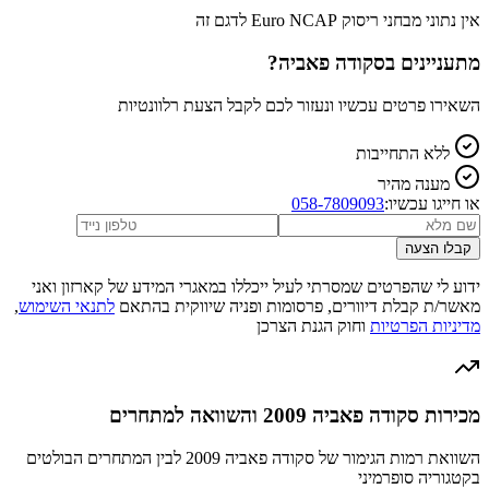
אין נתוני מבחני ריסוק Euro NCAP לדגם זה
מתעניינים ב
סקודה פאביה
?
השאירו פרטים עכשיו ונעזור לכם לקבל הצעת רלוונטיות
ללא התחייבות
מענה מהיר
או חייגו עכשיו:
058-7809093
קבלו הצעה
ידוע לי שהפרטים שמסרתי לעיל ייכללו במאגרי המידע של קארזון ואני
מאשר/ת קבלת דיוורים, פרסומות ופניה שיווקית בהתאם
לתנאי השימוש
,
מדיניות הפרטיות
וחוק הגנת הצרכן
מכירות סקודה פאביה 2009 והשוואה למתחרים
השוואת רמות הגימור של סקודה פאביה 2009 לבין המתחרים הבולטים
בקטגוריה סופרמיני