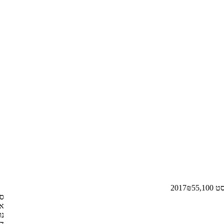
 2017
55,100
₪
ספ
או
נו
דצ