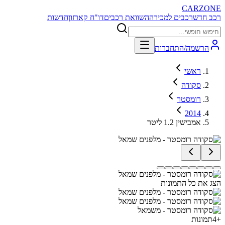
CARZONE
רכב חדש
רכבים למכירה
השוואת רכבים
דו"ח קארזון
חדשות
הרשמה/התחברות
ראשי
סקודה
רומסטר
2014
אמבישין 1.2 ליטר
הצג את כל התמונות
+
4
תמונות