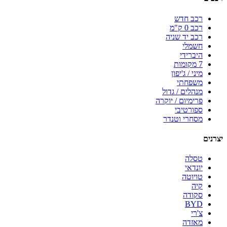
רכב חדש
רכב 0 ק"מ
רכב יד שניה
חשמלי
היברידי
7 מקומות
מיני / ג'יפון
משפחתי
מנהלים / גדול
פרימיום / יוקרה
ספורטיבי
מסחרי וטנדר
יצרנים
טסלה
יונדאי
טויוטה
קיה
סקודה
BYD
צ'רי
מאזדה