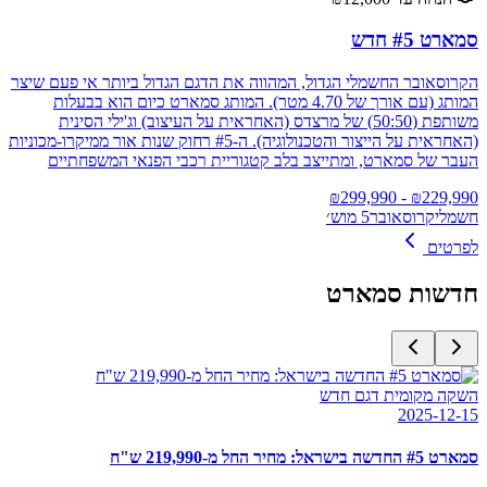
סמארט #5 חדש
הקרוסאובר החשמלי הגדול, המהווה את הדגם הגדול ביותר אי פעם שיצר
המותג (עם אורך של 4.70 מטר). המותג סמארט כיום הוא בבעלות
משותפת (50:50) של מרצדס (האחראית על העיצוב) וג'ילי הסינית
(האחראית על הייצור והטכנולוגיה). ה-#5 רחוק שנות אור ממיקרו-מכוניות
העבר של סמארט, ומתייצב בלב קטגוריית רכבי הפנאי המשפחתיים
299,990
- ₪
₪
229,990
חשמלי
קרוסאובר
5 מוש׳
לפרטים
חדשות
סמארט
השקה מקומית דגם חדש
2025-12-15
סמארט #5 החדשה בישראל: מחיר החל מ-219,990 ש"ח