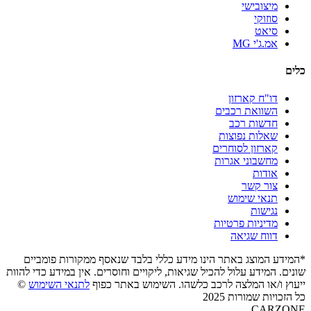
מיצובישי
סוזוקי
סיאט
אמ.ג'י MG
כלים
דו"ח קארזון
השוואת רכבים
חדשות רכב
שאלות נפוצות
קארזון לסוחרים
מחשבוני אגרות
אודות
צור קשר
תנאי שימוש
נגישות
מדיניות פרטיות
דווח שגיאה
*המידע המוצג באתר הינו מידע כללי בלבד שנאסף ממקורות פומביים
שונים. המידע עלול להכיל שגיאות, ליקויים וחוסרים. אין במידע כדי להוות
ייעוץ ו/או המלצה לרכב כלשהו. השימוש באתר כפוף
לתנאי השימוש
©
כל הזכויות שמורות 2025
CARZONE