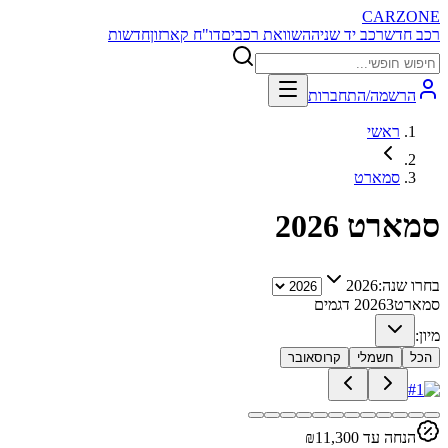
CARZONE
רכב חדש
רכב יד שניה
השוואת רכבים
דו"ח קארזון
חדשות
הרשמה/התחברות
ראשי
סמארט
סמארט
2026
בחרו שנה:
2026
סמארט
3
2026
דגמים
מיון:
הכל
חשמלי
קרוסאובר
הנחה עד ₪
11,300