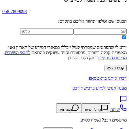
מחפשים רכב? נשמח לסייע
🤍
058-7809093
הכניסו שם וטלפון ונחזור אליכם בהקדם:
ידוע לי שהפרטים שמסרתי לעיל ייכללו במאגרי המידע של קארזון ואני
מאשר/ת קבלת דיוורים, פרסומות ופניה שיווקית בהתאם
לתנאי השימוש
,
מדיניות הפרטיות
וחוק הגנת הצרכן
קבלו הצעה
דברו איתנו בוואטסאפ
מענה אנושי לסיוע ברכישת רכב
שיחה
קבלו הצעה
וואטסאפ
מחפשים רכב? נשמח לסייע