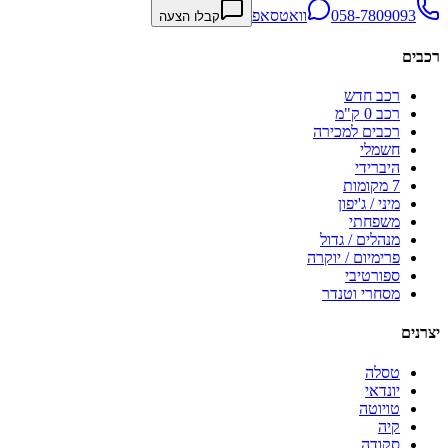
058-7809093
וואטסאפ
קבלו הצעה
רכבים
רכב חדש
רכב 0 ק"מ
רכבים למכירה
חשמלי
היברידי
7 מקומות
מיני / ג'יפון
משפחתי
מנהלים / גדול
פרימיום / יוקרה
ספורטיבי
מסחרי וטנדר
יצרנים
טסלה
יונדאי
טויוטה
קיה
סקודה