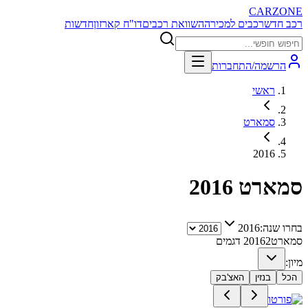
CARZONE
רכב חדש
רכבים למכירה
השוואת רכבים
דו"ח קארזון
חדשות
הרשמה/התחברות
ראשי
סמארט
2016
סמארט
2016
בחרו שנה:
2016
סמארט
2
2016
דגמים
מיון:
הכל
בנזין
האצ'בק