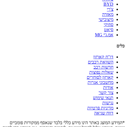
BYD
צ'רי
מאזדה
מיצובישי
סוזוקי
סיאט
אמ.ג'י MG
כלים
דו"ח קארזון
השוואת רכבים
חדשות רכב
שאלות נפוצות
קארזון לסוחרים
מחשבוני אגרות
אודות
צור קשר
תנאי שימוש
נגישות
מדיניות פרטיות
דווח שגיאה
*המידע המוצג באתר הינו מידע כללי בלבד שנאסף ממקורות פומביים