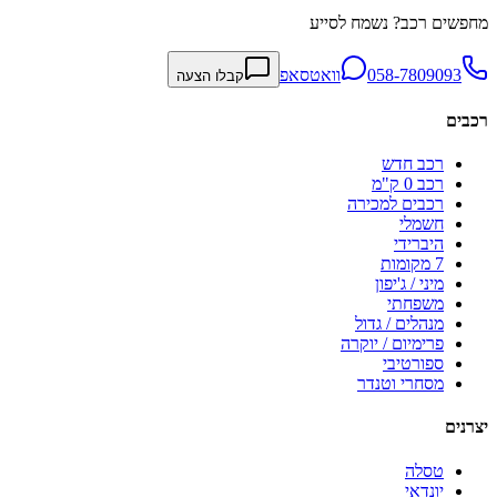
מחפשים רכב? נשמח לסייע
058-7809093
וואטסאפ
קבלו הצעה
רכבים
רכב חדש
רכב 0 ק"מ
רכבים למכירה
חשמלי
היברידי
7 מקומות
מיני / ג'יפון
משפחתי
מנהלים / גדול
פרימיום / יוקרה
ספורטיבי
מסחרי וטנדר
יצרנים
טסלה
יונדאי