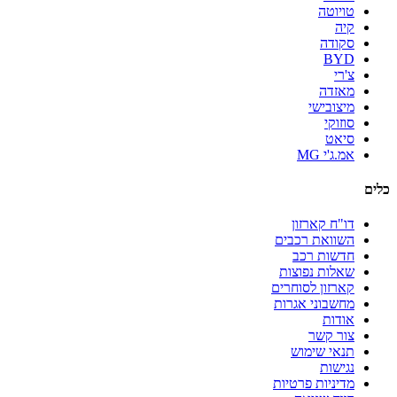
טויוטה
קיה
סקודה
BYD
צ'רי
מאזדה
מיצובישי
סוזוקי
סיאט
אמ.ג'י MG
כלים
דו"ח קארזון
השוואת רכבים
חדשות רכב
שאלות נפוצות
קארזון לסוחרים
מחשבוני אגרות
אודות
צור קשר
תנאי שימוש
נגישות
מדיניות פרטיות