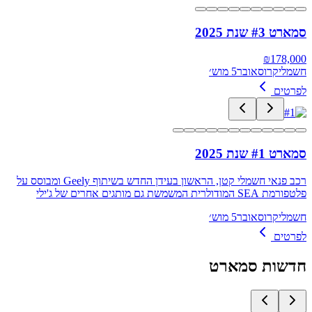
סמארט #3 שנת 2025
₪
178,000
חשמלי
קרוסאובר
5 מוש׳
לפרטים
סמארט #1 שנת 2025
רכב פנאי חשמלי קטן, הראשון בעידן החדש בשיתוף Geely ומבוסס על
פלטפורמת SEA המודולרית המשמשת גם מותגים אחרים של ג'ילי
חשמלי
קרוסאובר
5 מוש׳
לפרטים
חדשות
סמארט