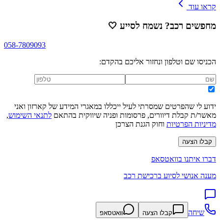
קראו עוד
מחפשים רכב? נשמח לסייע
🤍
058-7809093
הכניסו שם וטלפון ונחזור אליכם בהקדם:
ידוע לי שהפרטים שמסרתי לעיל ייכללו במאגרי המידע של קארזון ואני
מאשר/ת קבלת דיוורים, פרסומות ופניה שיווקית בהתאם
לתנאי השימוש
,
מדיניות הפרטיות
וחוק הגנת הצרכן
קבלו הצעה
דברו איתנו בוואטסאפ
מענה אנושי לסיוע ברכישת רכב
שיחה
קבלו הצעה
וואטסאפ