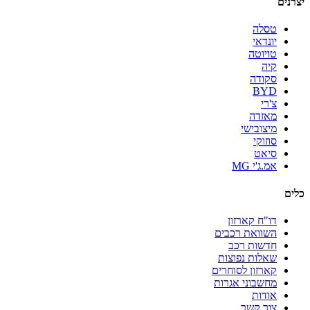
יצרנים
טסלה
יונדאי
טויוטה
קיה
סקודה
BYD
צ'רי
מאזדה
מיצובישי
סוזוקי
סיאט
אמ.ג'י MG
כלים
דו"ח קארזון
השוואת רכבים
חדשות רכב
שאלות נפוצות
קארזון לסוחרים
מחשבוני אגרות
אודות
צור קשר