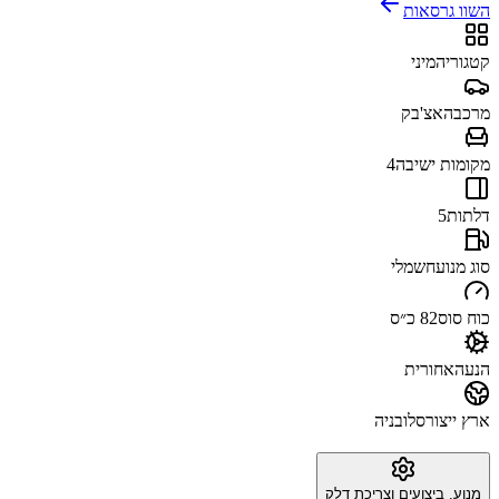
השוו גרסאות
קטגוריה
מיני
מרכב
האצ'בק
מקומות ישיבה
4
דלתות
5
סוג מנוע
חשמלי
כוח סוס
82 כ״ס
הנעה
אחורית
ארץ ייצור
סלובניה
מנוע, ביצועים וצריכת דלק