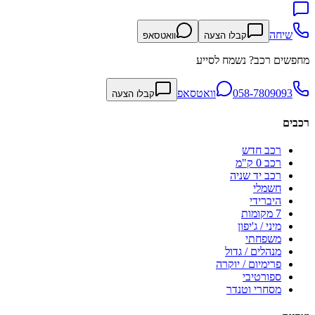
שיחה
קבלו הצעה
וואטסאפ
מחפשים רכב? נשמח לסייע
058-7809093
וואטסאפ
קבלו הצעה
רכבים
רכב חדש
רכב 0 ק"מ
רכב יד שניה
חשמלי
היברידי
7 מקומות
מיני / ג'יפון
משפחתי
מנהלים / גדול
פרימיום / יוקרה
ספורטיבי
מסחרי וטנדר