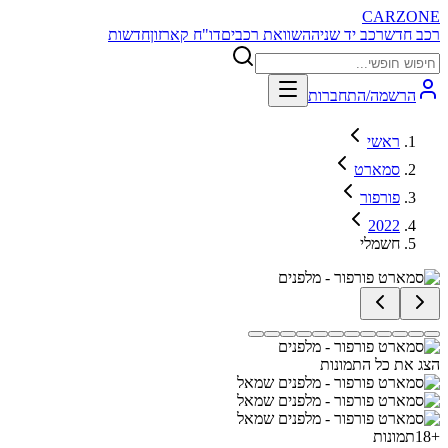
CARZONE
רכב חדש
רכב יד שניה
השוואת רכבים
דו"ח קארזון
חדשות
הרשמה/התחברות
ראשי
סמארט
פורפור
2022
חשמלי
הצג את כל התמונות
+
18
תמונות