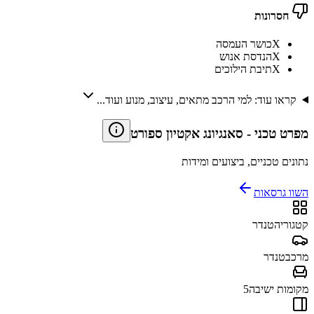
חסרונות
X
כושר העמסה
X
הנדסת אנוש
X
תיבת הילוכים
קראו עוד: למי הרכב מתאים, עיצוב, מנוע ועוד...
מפרט טכני
-
סאנגיונג אקטיון ספורט
נתונים טכניים, ביצועים ומידות
השוו גרסאות
קטגוריה
טנדר
מרכב
טנדר
מקומות ישיבה
5