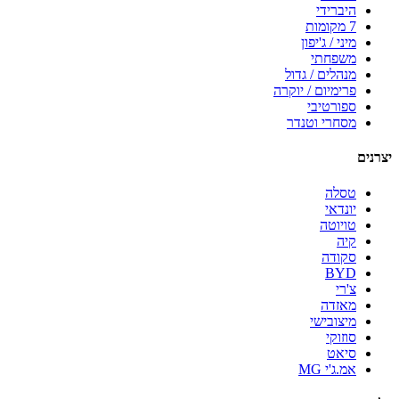
היברידי
7 מקומות
מיני / ג'יפון
משפחתי
מנהלים / גדול
פרימיום / יוקרה
ספורטיבי
מסחרי וטנדר
יצרנים
טסלה
יונדאי
טויוטה
קיה
סקודה
BYD
צ'רי
מאזדה
מיצובישי
סוזוקי
סיאט
אמ.ג'י MG