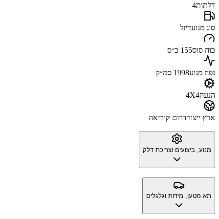
דלתות
4
סוג מנוע
דיזל
כוח סוס
155 כ״ס
נפח מנוע
1998 סמ״ק
הנעה
4X4
ארץ ייצור
דרום קוריאה
מנוע, ביצועים וצריכת דלק
תא מטען, מידות וגלגלים