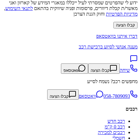
ידוע לי שהפרטים שמסרתי לעיל ייכללו במאגרי המידע של קארזון ואני
מאשר/ת קבלת דיוורים, פרסומות ופניה שיווקית בהתאם
לתנאי השימוש
,
מדיניות הפרטיות
וחוק הגנת הצרכן
קבלו הצעה
דברו איתנו בוואטסאפ
מענה אנושי לסיוע ברכישת רכב
שיחה
קבלו הצעה
וואטסאפ
מחפשים רכב? נשמח לסייע
058-7809093
וואטסאפ
קבלו הצעה
רכבים
רכב חדש
רכב 0 ק"מ
רכבים למכירה
חשמלי