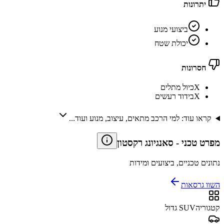
יתרונות
ביצועי מנוע
יכולת שטח
חסרונות
X
כיול מתלים
X
בידוד רעשים
קראו עוד: למי הרכב מתאים, עיצוב, מנוע ועוד...
מפרט טכני
-
סאנגיונג רקסטון
נתונים טכניים, ביצועים ומידות
השוו גרסאות
קטגוריה
SUV גדול