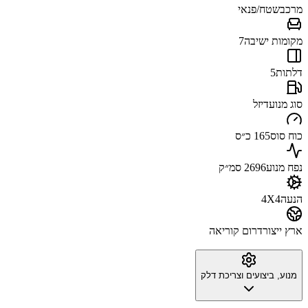
מרכב
שטח/פנאי
מקומות ישיבה
7
דלתות
5
סוג מנוע
דיזל
כוח סוס
165 כ״ס
נפח מנוע
2696 סמ״ק
הנעה
4X4
ארץ ייצור
דרום קוריאה
מנוע, ביצועים וצריכת דלק