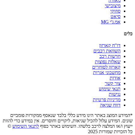
מאזדה
מיצובישי
סוזוקי
סיאט
אמ.ג'י MG
כלים
דו"ח קארזון
השוואת רכבים
חדשות רכב
שאלות נפוצות
קארזון לסוחרים
מחשבוני אגרות
אודות
צור קשר
תנאי שימוש
נגישות
מדיניות פרטיות
דווח שגיאה
*המידע המוצג באתר הינו מידע כללי בלבד שנאסף ממקורות פומביים
שונים. המידע עלול להכיל שגיאות, ליקויים וחוסרים. אין במידע כדי להוות
ייעוץ ו/או המלצה לרכב כלשהו. השימוש באתר כפוף
לתנאי השימוש
©
כל הזכויות שמורות 2025