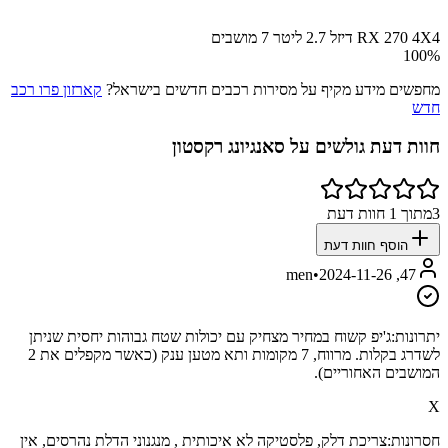
RX 270 4X4 דיזל 2.7 ליטר 7 מושבים
100
%
מחפשים מידע מקיף על מסירות רכבים חדשים בישראל?
קארזון פרו רכב
חדש
חוות דעת גולשים על
סאנגיונג רקסטון
3
מתוך
1
חוות דעת
הוסף חוות דעת
•
2024-11-26
47, men
יתרונות:
ג'יפ קשוח במחיר מצחיק עם יכולות שטח גבוהות יחסית שניתן
לשדרג בקלות. מרווח, 7 מקומות ותא מטען ענק (כאשר מקפלים את 2
המושבים האחוריים).
X
חסרונות:
צריכת דלק, פלסטיקה לא איכותית , מנגנוני הדלת נהרסים, אין