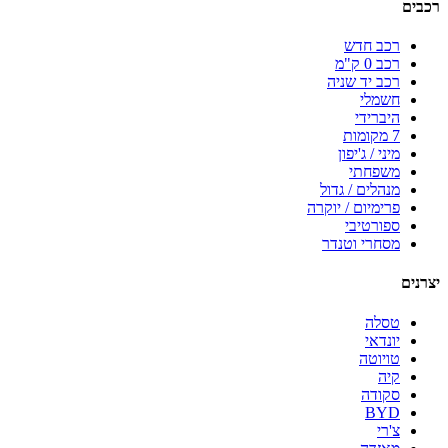
רכבים
רכב חדש
רכב 0 ק"מ
רכב יד שניה
חשמלי
היברידי
7 מקומות
מיני / ג'יפון
משפחתי
מנהלים / גדול
פרימיום / יוקרה
ספורטיבי
מסחרי וטנדר
יצרנים
טסלה
יונדאי
טויוטה
קיה
סקודה
BYD
צ'רי