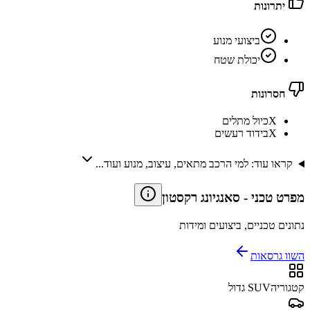
יתרונות
ביצועי מנוע
יכולת שטח
חסרונות
X
כיול מתלים
X
בידוד רעשים
קראו עוד: למי הרכב מתאים, עיצוב, מנוע ועוד...
מפרט טכני
-
סאנגיונג רקסטון
נתונים טכניים, ביצועים ומידות
השוו גרסאות
קטגוריה
SUV גדול