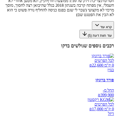
חסרונות:
צריכת דלק של 1:10 ממוצעת חורף/קיץ, תא מטען אחורי לא
חשמלי, אין מפתח קרבה בשנתון 2018 בגלל שהיבואן רצה לחסוך, מוסך
מרכזי לא מקצועי (שבר לי שגם בפנס כניסה להחליף נורה פשוט כי הוא
לא הבין את הפטנט שם)
קרא עוד
עוד חוות דעת (
5
)
רכבים נוספים שגולשים בדקו
לכל הפרטים
0 ק"מ ₪
22,600
בנזין
פורד ברונקו
החל מ-
₪
399,900
לכל הפרטים
0 ק"מ ₪
17,000
דיזל