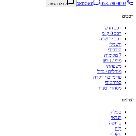
058-7809093
וואטסאפ
קבלו הצעה
רכבים
רכב חדש
רכב 0 ק"מ
רכב יד שניה
חשמלי
היברידי
7 מקומות
מיני / ג'יפון
משפחתי
מנהלים / גדול
פרימיום / יוקרה
ספורטיבי
מסחרי וטנדר
יצרנים
טסלה
יונדאי
טויוטה
קיה
סקודה