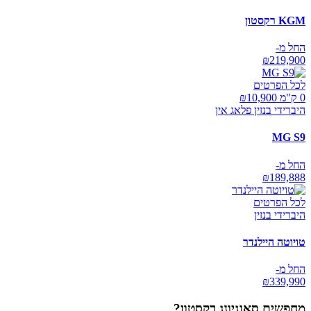
KGM רקסטון
החל מ-
₪
219,900
לכל הפרטים
0 ק"מ ₪
10,900
היברידי בנזין פלאג אין
MG S9
החל מ-
₪
189,888
לכל הפרטים
היברידי בנזין
טויוטה היילנדר
החל מ-
₪
339,990
מחפשים
סאנגיונג רקסטון
?