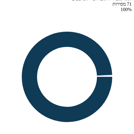
71 מסירות
100
%