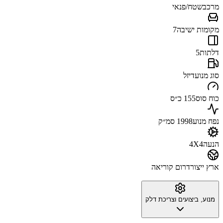
מרכב
שטח/פנאי
מקומות ישיבה
7
דלתות
5
סוג מנוע
דיזל
כוח סוס
155 כ״ס
נפח מנוע
1998 סמ״ק
הנעה
4X4
ארץ ייצור
דרום קוריאה
מנוע, ביצועים וצריכת דלק