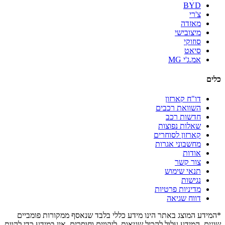
BYD
צ'רי
מאזדה
מיצובישי
סוזוקי
סיאט
אמ.ג'י MG
כלים
דו"ח קארזון
השוואת רכבים
חדשות רכב
שאלות נפוצות
קארזון לסוחרים
מחשבוני אגרות
אודות
צור קשר
תנאי שימוש
נגישות
מדיניות פרטיות
דווח שגיאה
*המידע המוצג באתר הינו מידע כללי בלבד שנאסף ממקורות פומביים
שונים. המידע עלול להכיל שגיאות, ליקויים וחוסרים. אין במידע כדי להוות