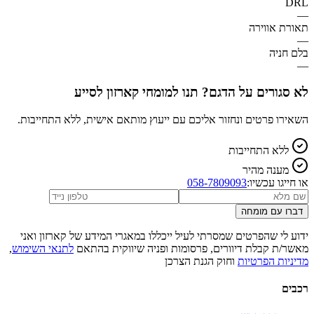
DRL
—
תאורת אווירה
—
בלם חניה
—
לא סגורים על הדגם? תנו למומחי קארזון לסייע
השאירו פרטים ונחזור אליכם עם ייעוץ מותאם אישית, ללא התחייבות.
ללא התחייבות
מענה מהיר
או חייגו עכשיו:
058-7809093
דברו עם מומחה
ידוע לי שהפרטים שמסרתי לעיל ייכללו במאגרי המידע של קארזון ואני
מאשר/ת קבלת דיוורים, פרסומות ופניה שיווקית בהתאם
לתנאי השימוש
,
מדיניות הפרטיות
וחוק הגנת הצרכן
רכבים