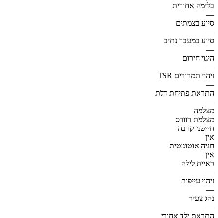
בלימה אחורית
—
סיוע בצמתים
—
סיוע במעבר נתיב
—
היגוי חירום
—
זיהוי תמרורים TSR
—
התראת פתיחת דלת
—
מצלמה
מצלמת רוורס
חיישני קרבה
אין
חניה אוטומטית
אין
ראיית לילה
—
זיהוי עייפות
—
נהג צעיר
—
התראת ילד אחורי