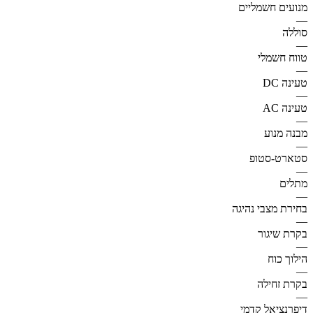
מנועים חשמליים
—
סוללה
—
טווח חשמלי
—
טעינה DC
—
טעינה AC
—
מבנה מנוע
—
סטארט-סטופ
—
מתלים
—
בחירת מצבי נהיגה
—
בקרת שיגור
—
הילוך כוח
—
בקרת זחילה
—
דיפרנציאל קדמי