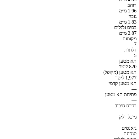
רוחב
1.96 מ״מ
גובה
1.83 מ״מ
בסיס גלגלים
2.87 מ״מ
מקומות
7
דלתות
5
תא מטען
820 ליטר
תא מטען (מקופל)
1,977 ליטר
תא מטען קדמי
—
פתיחת תא מטען
—
רדיוס סיבוב
—
מיכל דלק
—
ג׳אנטים
סגסוגת