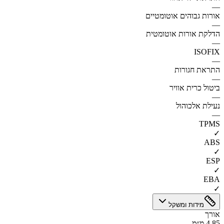
—
אורות גבוהים אוטומטיים
—
הדלקת אורות אוטומטית
—
ISOFIX
—
התראת חגורות
—
ביטול כרית אוויר
—
נעילת אלכוהול
—
TPMS
✓
ABS
✓
ESP
✓
EBA
✓
מידות ומשקל
אורך
4.85 מ״מ