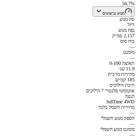
56.7%
מנוע וביצועים
סוג מנוע
דיזל
נפח מנוע
2,157 סמ״ק
כוח סוס
—
מומנט
—
תאוצה 0-100
11.9 שנ׳
מהירות מרבית
185 קמ״ש
תיבת הילוכים
אוטומטי פלנטרי 7 הילוכים
הנעה
fullTime 4WD
מהירות חשמל בלבד
—
הספק מנוע חשמלי
—
מומנט מנוע חשמלי
—