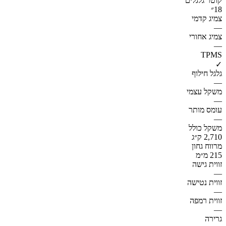
קוטר גלגלים
18״
צמיג קדמי
—
צמיג אחורי
—
TPMS
✓
גלגל חילוף
—
משקל עצמי
—
עומס מותר
—
משקל כולל
2,710 ק״ג
מרווח גחון
215 מ״מ
זווית גישה
—
זווית נטישה
—
זווית רמפה
—
גרירה