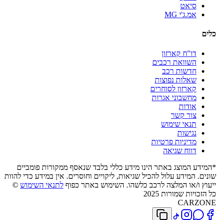
סיאט
אמ.ג'י MG
כלים
דו"ח קארזון
השוואת רכבים
חדשות רכב
שאלות נפוצות
קארזון לסוחרים
מחשבוני אגרות
אודות
צור קשר
תנאי שימוש
נגישות
מדיניות פרטיות
דווח שגיאה
*המידע המוצג באתר הינו מידע כללי בלבד שנאסף ממקורות פומביים
שונים. המידע עלול להכיל שגיאות, ליקויים וחוסרים. אין במידע כדי להוות
ייעוץ ו/או המלצה לרכב כלשהו. השימוש באתר כפוף
לתנאי השימוש
©
כל הזכויות שמורות 2025
CARZONE