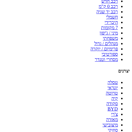
רכב חדש
רכב 0 ק"מ
רכב יד שניה
חשמלי
היברידי
7 מקומות
מיני / ג'יפון
משפחתי
מנהלים / גדול
פרימיום / יוקרה
ספורטיבי
מסחרי וטנדר
יצרנים
טסלה
יונדאי
טויוטה
קיה
סקודה
BYD
צ'רי
מאזדה
מיצובישי
סוזוקי