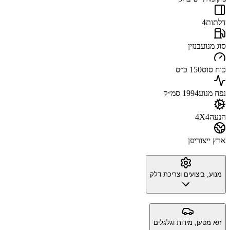
דלתות
4
סוג מנוע
בנזין
כוח סוס
150 כ״ס
נפח מנוע
1994 סמ״ק
הנעה
4X4
ארץ ייצור
יפן
מנוע, ביצועים וצריכת דלק
תא מטען, מידות וגלגלים