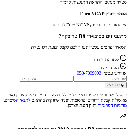
סטייה מנתיב והתראת התנגשות קדמית
מבחני ריסוק Euro NCAP
אין נתוני מבחני ריסוק Euro NCAP לדגם זה
מתעניינים ב
סובארו B9 טריבקה
?
השאירו פרטים עכשיו ונעזור לכם לקבל הצעת רלוונטיות
ללא התחייבות
מענה מהיר
או חייגו עכשיו:
058-7809093
קבלו הצעה
ידוע לי שהפרטים שמסרתי לעיל ייכללו במאגרי המידע של קארזון ואני
מאשר/ת קבלת דיוורים, פרסומות ופניה שיווקית בהתאם
לתנאי השימוש
,
מדיניות הפרטיות
וחוק הגנת הצרכן