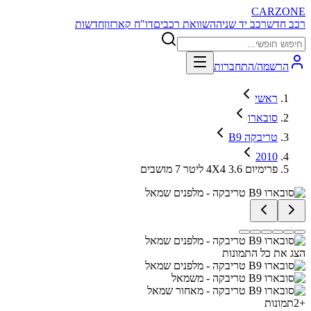
CARZONE
רכב חדש
רכב יד שניה
השוואת רכבים
דו"ח קארזון
חדשות
הרשמה/התחברות
ראשי
סובארו
B9 טריבקה
2010
פרימיום 4X4 3.6 ליטר 7 מושבים
הצג את כל התמונות
+
2
תמונות