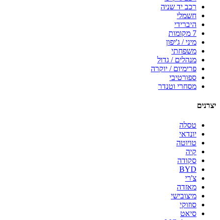
רכב יד שניה
חשמלי
היברידי
7 מקומות
מיני / ג'יפון
משפחתי
מנהלים / גדול
פרימיום / יוקרה
ספורטיבי
מסחרי וטנדר
יצרנים
טסלה
יונדאי
טויוטה
קיה
סקודה
BYD
צ'רי
מאזדה
מיצובישי
סוזוקי
סיאט