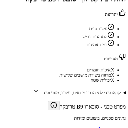
יתרונות
עיצוב פנים
התנהגות כביש
רמת אמינות
חסרונות
X
איכות חומרים
X
מרווח בשורת מושבים שלישית
X
יכולות שטח
קראו עוד: למי הרכב מתאים, עיצוב, מנוע ועוד...
מפרט טכני
-
סובארו B9 טריבקה
נתונים טכניים, ביצועים ומידות