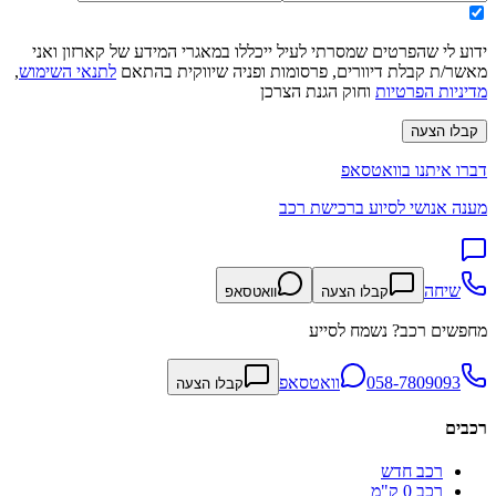
ידוע לי שהפרטים שמסרתי לעיל ייכללו במאגרי המידע של קארזון ואני
מאשר/ת קבלת דיוורים, פרסומות ופניה שיווקית בהתאם
לתנאי השימוש
,
מדיניות הפרטיות
וחוק הגנת הצרכן
קבלו הצעה
דברו איתנו בוואטסאפ
מענה אנושי לסיוע ברכישת רכב
שיחה
קבלו הצעה
וואטסאפ
מחפשים רכב? נשמח לסייע
058-7809093
וואטסאפ
קבלו הצעה
רכבים
רכב חדש
רכב 0 ק"מ