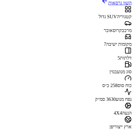
השוו גרסאות
קטגוריה
SUV גדול
מרכב
קרוסאובר
מקומות ישיבה
7
דלתות
5
סוג מנוע
בנזין
כוח סוס
258 כ״ס
נפח מנוע
3630 סמ״ק
הנעה
4X4
ארץ ייצור
יפן