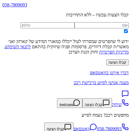
058-7809093
קבלו הצעות עכשיו – ללא התחייבות
ידוע לי שהפרטים שמסרתי לעיל ייכללו במאגרי המידע של קארזון ואני
מאשר/ת קבלת דיוורים, פרסומות ופניה שיווקית בהתאם
לתנאי השימוש
,
מדיניות הפרטיות
וחוק הגנת הצרכן
קבלו הצעה
דברו איתנו בוואטסאפ
מענה אנושי לסיוע ברכישת רכב
שיחה
קבלו הצעה
וואטסאפ
מחפשים רכב? נשמח לסייע
058-7809093
וואטסאפ
קבלו הצעה