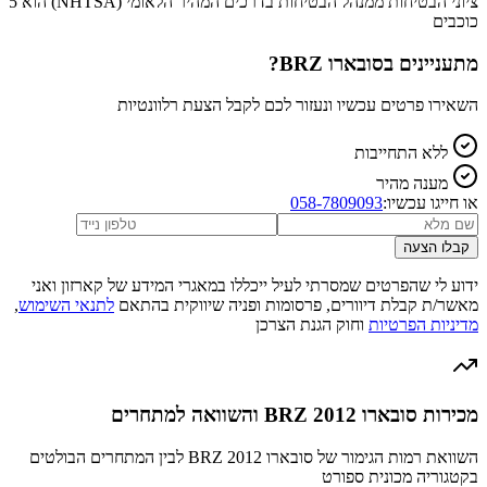
ציוני הבטיחות ממנהל הבטיחות בדרכים המהיר הלאומי (NHTSA) הוא 5
כוכבים
מתעניינים ב
סובארו BRZ
?
השאירו פרטים עכשיו ונעזור לכם לקבל הצעת רלוונטיות
ללא התחייבות
מענה מהיר
או חייגו עכשיו:
058-7809093
קבלו הצעה
ידוע לי שהפרטים שמסרתי לעיל ייכללו במאגרי המידע של קארזון ואני
מאשר/ת קבלת דיוורים, פרסומות ופניה שיווקית בהתאם
לתנאי השימוש
,
מדיניות הפרטיות
וחוק הגנת הצרכן
מכירות סובארו BRZ 2012 והשוואה למתחרים
השוואת רמות הגימור של סובארו BRZ 2012 לבין המתחרים הבולטים
בקטגוריה מכונית ספורט