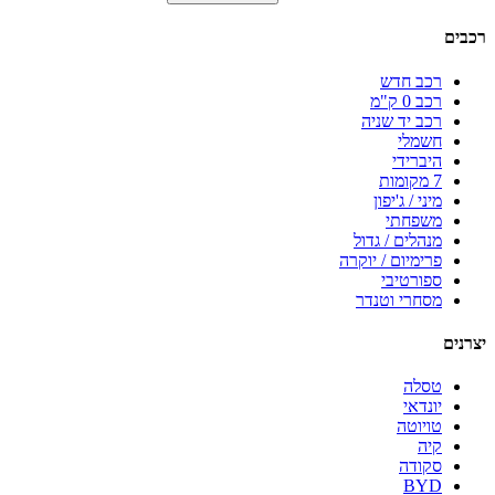
רכבים
רכב חדש
רכב 0 ק"מ
רכב יד שניה
חשמלי
היברידי
7 מקומות
מיני / ג'יפון
משפחתי
מנהלים / גדול
פרימיום / יוקרה
ספורטיבי
מסחרי וטנדר
יצרנים
טסלה
יונדאי
טויוטה
קיה
סקודה
BYD