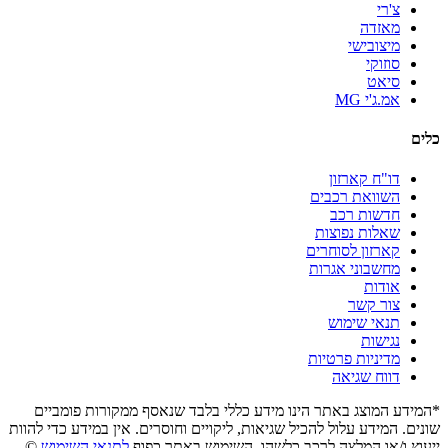
צ'רי
מאזדה
מיצובישי
סוזוקי
סיאט
אמ.ג'י MG
כלים
דו"ח קארזון
השוואת רכבים
חדשות רכב
שאלות נפוצות
קארזון לסוחרים
מחשבוני אגרות
אודות
צור קשר
תנאי שימוש
נגישות
מדיניות פרטיות
דווח שגיאה
*המידע המוצג באתר הינו מידע כללי בלבד שנאסף ממקורות פומביים
שונים. המידע עלול להכיל שגיאות, ליקויים וחוסרים. אין במידע כדי להוות
ייעוץ ו/או המלצה לרכב כלשהו. השימוש באתר כפוף
לתנאי השימוש
©