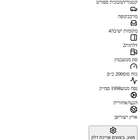
קטגוריה
מכונית ספורט
מרכב
קופה
מקומות ישיבה
4
דלתות
2
סוג מנוע
בנזין
כוח סוס
200 כ״ס
נפח מנוע
1998 סמ״ק
הנעה
אחורית
ארץ ייצור
יפן
מנוע, ביצועים וצריכת דלק