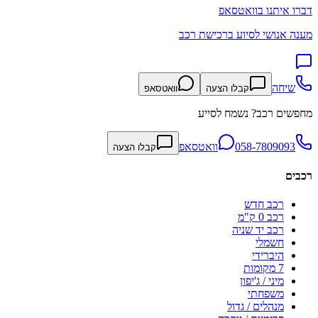
דברו איתנו בוואטסאפ
מענה אנושי לסיוע ברכישת רכב
שיחה
קבלו הצעה
וואטסאפ
מחפשים רכב? נשמח לסייע
058-7809093
וואטסאפ
קבלו הצעה
רכבים
רכב חדש
רכב 0 ק"מ
רכב יד שניה
חשמלי
היברידי
7 מקומות
מיני / ג'יפון
משפחתי
מנהלים / גדול