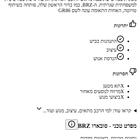
למשפחתית שגרתית. ה-BRZ, כמו בדור הראשון שלה, פותחה בשיתוף
טויוטה, האחות התאומה עונה לשם GR86
יתרונות
התנהגות כביש
עיצוב
הנדסת אנוש
חסרונות
X
תא מטען
X
מרווח לנוסעים מאחור
X
ביצועי מנוע
קראו עוד: למי הרכב מתאים, עיצוב, מנוע ועוד...
מפרט טכני
-
סובארו BRZ
נתונים טכניים, ביצועים ומידות