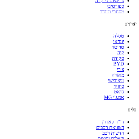
פרימיום / יוקרה
ספורטיבי
מסחרי וטנדר
יצרנים
טסלה
יונדאי
טויוטה
קיה
סקודה
BYD
צ'רי
מאזדה
מיצובישי
סוזוקי
סיאט
אמ.ג'י MG
כלים
דו"ח קארזון
השוואת רכבים
חדשות רכב
שאלות נפוצות