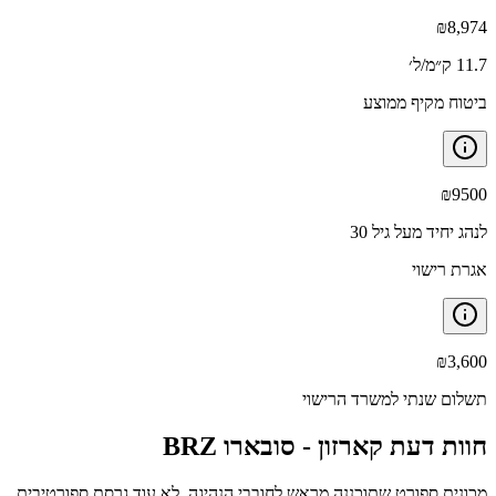
₪
8,974
11.7 ק״מ/ל׳
ביטוח מקיף ממוצע
₪
9500
לנהג יחיד מעל גיל 30
אגרת רישוי
₪
3,600
תשלום שנתי למשרד הרישוי
חוות דעת קארזון -
סובארו BRZ
מכונית ספורט שתוכננה מראש לחובבי הנהיגה, לא עוד גרסת ספורטיבית