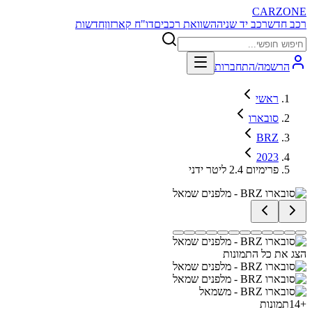
CARZONE
רכב חדש
רכב יד שניה
השוואת רכבים
דו"ח קארזון
חדשות
הרשמה/התחברות
ראשי
סובארו
BRZ
2023
פרימיום 2.4 ליטר ידני
הצג את כל התמונות
+
14
תמונות