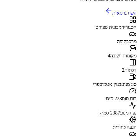
השוו גרסאות
קטגוריה
מכונית ספורט
מרכב
קופה
מקומות ישיבה
4
דלתות
2
סוג מנוע
בנזין אטמוספרי
כוח סוס
228 כ״ס
נפח מנוע
2387 סמ״ק
הנעה
אחורית