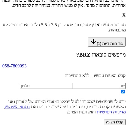
יתרונות:
רכב הנהיגה הכי טוב בארץ ביחס למחיר. רכב ספורט טהור, הנעה
אחורית, התנהגות מהנה. אין לו ממש תחרות במחיר הזה לרכב חדש.
X
חסרונות:
חלש באופן יחסי, בור מומנט בין 3.5 ל 5.5 סל"ד. איכות בנייה לא
מהגבוהות.
עוד חוות דעת (
1
)
מחפשים
סובארו BRZ
?
058-7809093
קבלו הצעות עכשיו – ללא התחייבות
ידוע לי שהפרטים שמסרתי לעיל ייכללו במאגרי המידע של קארזון ואני
מאשר/ת קבלת דיוורים, פרסומות ופניה שיווקית בהתאם
לתנאי השימוש
,
מדיניות הפרטיות
וחוק הגנת הצרכן
קבלו הצעה