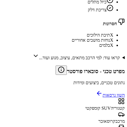
כיול מתלים
צריכת דלק
חסרונות
X
תיבת הילוכים
X
נוחות מושבים אחוריים
X
בלמים
קראו עוד: למי הרכב מתאים, עיצוב, מנוע ועוד...
מפרט טכני
-
סובארו פורסטר
נתונים טכניים, ביצועים ומידות
השוו גרסאות
קטגוריה
SUV קומפקטי
מרכב
קרוסאובר