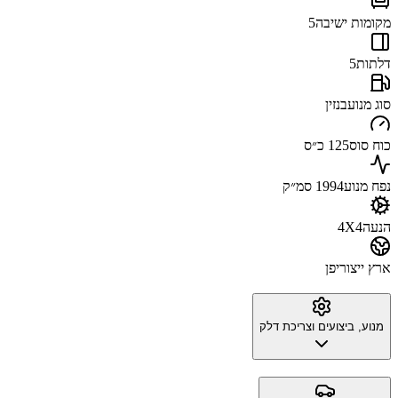
מקומות ישיבה
5
דלתות
5
סוג מנוע
בנזין
כוח סוס
125 כ״ס
נפח מנוע
1994 סמ״ק
הנעה
4X4
ארץ ייצור
יפן
מנוע, ביצועים וצריכת דלק