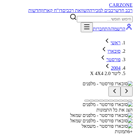
CARZONE
רכב חדש
רכבים למכירה
השוואת רכבים
דו"ח קארזון
חדשות
הרשמה/התחברות
ראשי
סובארו
פורסטר
2004
X 4X4 2.0 ליטר
הצג את כל התמונות
+
6
תמונות