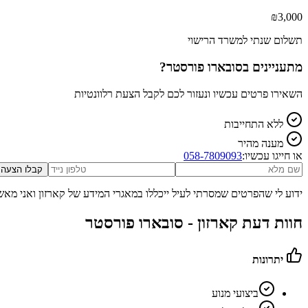
₪
3,000
תשלום שנתי למשרד הרישוי
מתעניינים ב
סובארו פורסטר
?
השאירו פרטים עכשיו ונעזור לכם לקבל הצעת רלוונטיות
ללא התחייבות
מענה מהיר
או חייגו עכשיו:
058-7809093
קבלו הצעה
ידוע לי שהפרטים שמסרתי לעיל ייכללו במאגרי המידע של קארזון ואני מאש
חוות דעת קארזון -
סובארו פורסטר
יתרונות
ביצועי מנוע