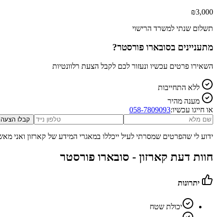
₪
3,000
תשלום שנתי למשרד הרישוי
מתעניינים ב
סובארו פורסטר
?
השאירו פרטים עכשיו ונעזור לכם לקבל הצעת רלוונטיות
ללא התחייבות
מענה מהיר
או חייגו עכשיו:
058-7809093
קבלו הצעה
ידוע לי שהפרטים שמסרתי לעיל ייכללו במאגרי המידע של קארזון ואני מאש
חוות דעת קארזון -
סובארו פורסטר
יתרונות
יכולת שטח