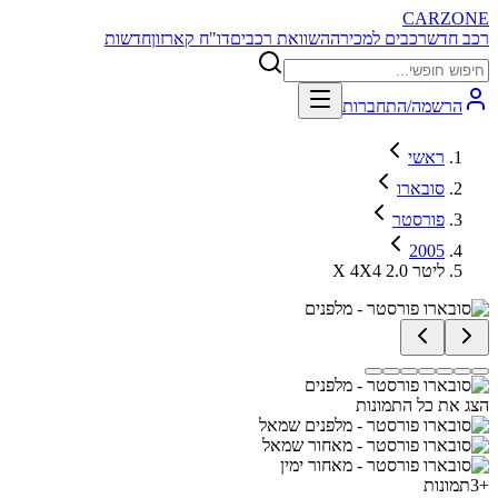
CARZONE
רכב חדש
רכבים למכירה
השוואת רכבים
דו"ח קארזון
חדשות
הרשמה/התחברות
ראשי
סובארו
פורסטר
2005
X 4X4 2.0 ליטר
הצג את כל התמונות
+
3
תמונות