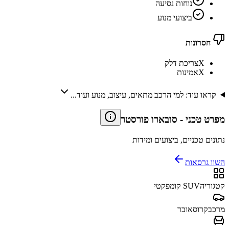
נוחות נסיעה
ביצועי מנוע
חסרונות
X
צריכת דלק
X
אמינות
קראו עוד: למי הרכב מתאים, עיצוב, מנוע ועוד...
מפרט טכני
-
סובארו פורסטר
נתונים טכניים, ביצועים ומידות
השוו גרסאות
קטגוריה
SUV קומפקטי
מרכב
קרוסאובר