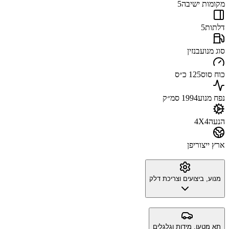
מקומות ישיבה
5
דלתות
5
סוג מנוע
בנזין
כוח סוס
125 כ״ס
נפח מנוע
1994 סמ״ק
הנעה
4X4
ארץ ייצור
יפן
מנוע, ביצועים וצריכת דלק
תא מטען, מידות וגלגלים