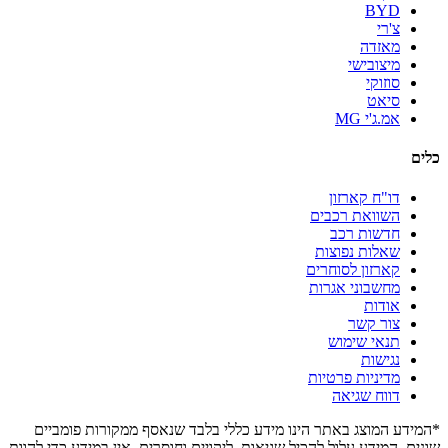
BYD
צ'רי
מאזדה
מיצובישי
סוזוקי
סיאט
אמ.ג'י MG
כלים
דו"ח קארזון
השוואת רכבים
חדשות רכב
שאלות נפוצות
קארזון לסוחרים
מחשבוני אגרות
אודות
צור קשר
תנאי שימוש
נגישות
מדיניות פרטיות
דווח שגיאה
*המידע המוצג באתר הינו מידע כללי בלבד שנאסף ממקורות פומביים
שונים. המידע עלול להכיל שגיאות, ליקויים וחוסרים. אין במידע כדי להוות