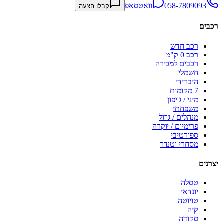
058-7809093
וואטסאפ
קבלו הצעה
רכבים
רכב חדש
רכב 0 ק"מ
רכבים למכירה
חשמלי
היברידי
7 מקומות
מיני / ג'יפון
משפחתי
מנהלים / גדול
פרימיום / יוקרה
ספורטיבי
מסחרי וטנדר
יצרנים
טסלה
יונדאי
טויוטה
קיה
סקודה