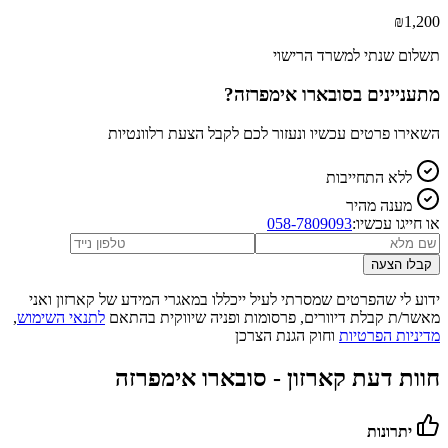
₪
1,200
תשלום שנתי למשרד הרישוי
מתעניינים ב
סובארו אימפרזה
?
השאירו פרטים עכשיו ונעזור לכם לקבל הצעת רלוונטיות
ללא התחייבות
מענה מהיר
או חייגו עכשיו:
058-7809093
קבלו הצעה
ידוע לי שהפרטים שמסרתי לעיל ייכללו במאגרי המידע של קארזון ואני
מאשר/ת קבלת דיוורים, פרסומות ופניה שיווקית בהתאם
לתנאי השימוש
,
מדיניות הפרטיות
וחוק הגנת הצרכן
חוות דעת קארזון -
סובארו אימפרזה
יתרונות