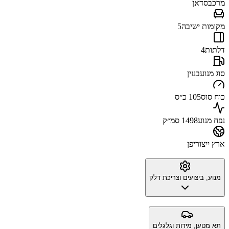
מרכב
סדאן
מקומות ישיבה
5
דלתות
4
סוג מנוע
בנזין
כוח סוס
105 כ״ס
נפח מנוע
1498 סמ״ק
ארץ ייצור
יפן
מנוע, ביצועים וצריכת דלק
תא מטען, מידות וגלגלים