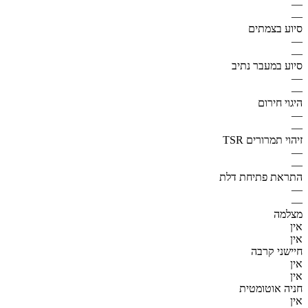
—
—
סיוע בצמתים
—
—
סיוע במעבר נתיב
—
—
היגוי חירום
—
—
זיהוי תמרורים TSR
—
—
התראת פתיחת דלת
—
—
מצלמה
אין
אין
חיישני קרבה
אין
אין
חניה אוטומטית
אין