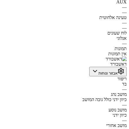
AUX
—
—
טעינה אלחוטית
—
—
לוח שעונים
אנלוגי
—
תמונות
אין תמונות
דאשבורד
אבזור ונוחות
ריפוד
בד
—
מושב נהג
כיוון ידני כולל גובה המושב
—
מושב נוסע
כיוון ידני
—
מושב אחורי