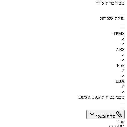
ביטול כרית אוויר
—
—
נעילת אלכוהול
—
—
TPMS
✓
✓
ABS
✓
✓
ESP
✓
✓
EBA
✓
✓
כוכבי בטיחות Euro NCAP
—
—
מידות ומשקל
אורך
4.58 מ״מ