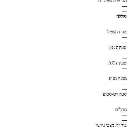
מנועים חשמליים
—
—
סוללה
—
—
טווח חשמלי
—
—
טעינה DC
—
—
טעינה AC
—
—
מבנה מנוע
—
—
סטארט-סטופ
—
—
מתלים
—
—
בחירת מצבי נהיגה