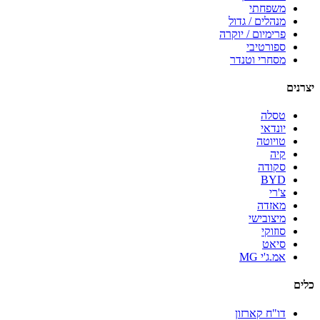
משפחתי
מנהלים / גדול
פרימיום / יוקרה
ספורטיבי
מסחרי וטנדר
יצרנים
טסלה
יונדאי
טויוטה
קיה
סקודה
BYD
צ'רי
מאזדה
מיצובישי
סוזוקי
סיאט
אמ.ג'י MG
כלים
דו"ח קארזון