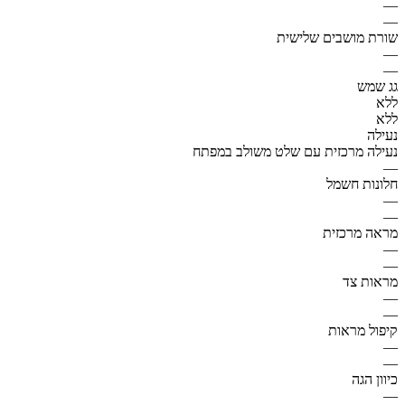
—
—
שורת מושבים שלישית
—
—
גג שמש
ללא
ללא
נעילה
נעילה מרכזית עם שלט משולב במפתח
—
חלונות חשמל
—
—
מראה מרכזית
—
—
מראות צד
—
—
קיפול מראות
—
—
כיוון הגה
—