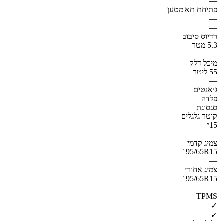
—
פתיחת תא מטען
—
—
רדיוס סיבוב
5.3 מטר
—
מיכל דלק
55 ליטר
—
ג׳אנטים
פלדה
סגסוגת
קוטר גלגלים
15״
—
צמיג קדמי
195/65R15
—
צמיג אחורי
195/65R15
—
TPMS
✓
✓