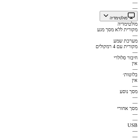
—
—
מולטימדיה
מולטימדיה
מקורית ללא מסך מגע
—
מערכת שמע
מקורית עם 4 רמקולים
—
חיבור סלולרי
אין
—
בלוטות׳
אין
—
מסך נוסע
—
—
מסך אחורי
—
—
USB
—
—