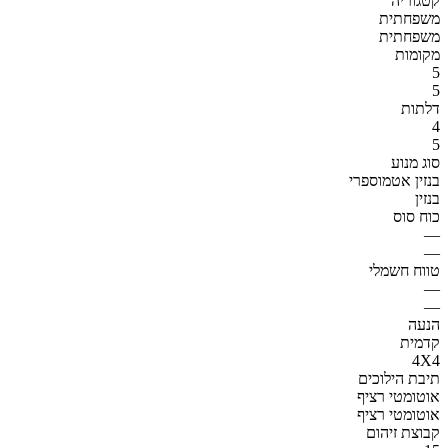
קטגוריה
משפחתית
משפחתית
מקומות
5
5
דלתות
4
5
סוג מנוע
בנזין אטמוספרי
בנזין
כוח סוס
—
—
טווח חשמלי
—
—
הנעה
קדמית
4X4
תיבת הילוכים
אוטומטי רציף
אוטומטי רציף
קבוצת זיהום