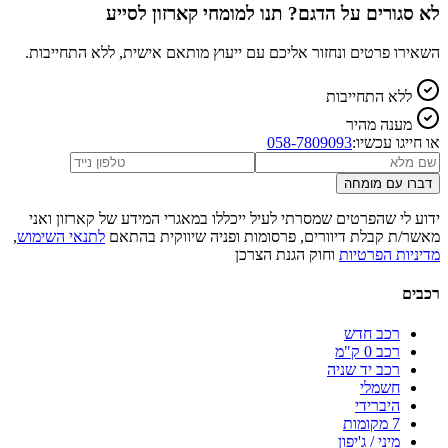
לא סגורים על הדגם? תנו למומחי קארזון לסייע
השאירו פרטים ונחזור אליכם עם ייעוץ מותאם אישית, ללא התחייבות.
ללא התחייבות
מענה מהיר
או חייגו עכשיו:
058-7809093
דברו עם מומחה
ידוע לי שהפרטים שמסרתי לעיל ייכללו במאגרי המידע של קארזון ואני
מאשר/ת קבלת דיוורים, פרסומות ופניה שיווקית בהתאם
לתנאי השימוש
,
מדיניות הפרטיות
וחוק הגנת הצרכן
רכבים
רכב חדש
רכב 0 ק"מ
רכב יד שניה
חשמלי
היברידי
7 מקומות
מיני / ג'יפון