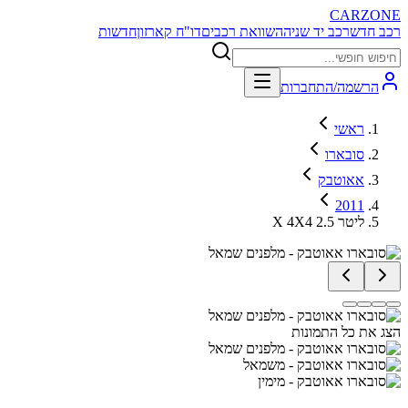
CARZONE
רכב חדש
רכב יד שניה
השוואת רכבים
דו"ח קארזון
חדשות
הרשמה/התחברות
ראשי
סובארו
אאוטבק
2011
X 4X4 2.5 ליטר
הצג את כל התמונות