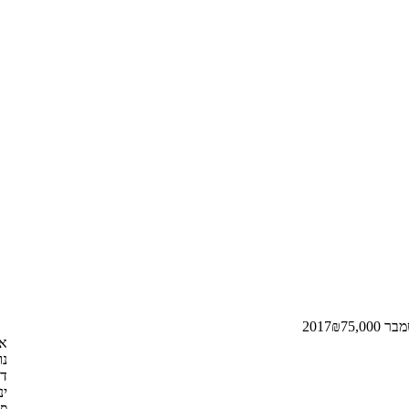
ר 2017
75,000
₪
או
נו
דצ
ינו
פב