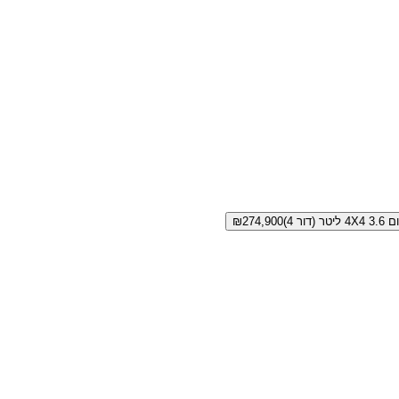
ר (דור 4)
274,900
₪