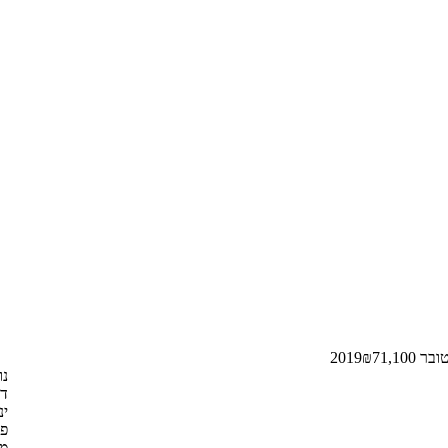
ר 2019
71,100
₪
נו
דצ
ינו
פב
מרץ