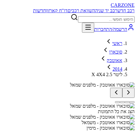
CARZONE
רכב חדש
רכב יד שניה
השוואת רכבים
דו"ח קארזון
חדשות
הרשמה/התחברות
ראשי
סובארו
אאוטבק
2014
X 4X4 2.5 ליטר
הצג את כל התמונות