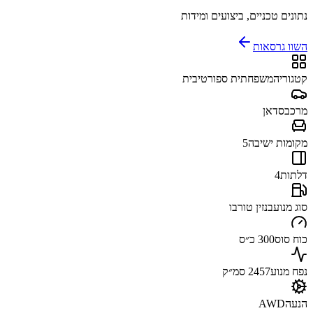
נתונים טכניים, ביצועים ומידות
השוו גרסאות
קטגוריה
משפחתית ספורטיבית
מרכב
סדאן
מקומות ישיבה
5
דלתות
4
סוג מנוע
בנזין טורבו
כוח סוס
300 כ״ס
נפח מנוע
2457 סמ״ק
הנעה
AWD