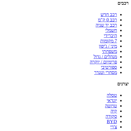
רכבים
רכב חדש
רכב 0 ק"מ
רכב יד שניה
חשמלי
היברידי
7 מקומות
מיני / ג'יפון
משפחתי
מנהלים / גדול
פרימיום / יוקרה
ספורטיבי
מסחרי וטנדר
יצרנים
טסלה
יונדאי
טויוטה
קיה
סקודה
BYD
צ'רי