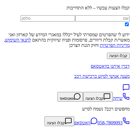
קבלו הצעות עכשיו – ללא התחייבות
ידוע לי שהפרטים שמסרתי לעיל ייכללו במאגרי המידע של קארזון ואני
מאשר/ת קבלת דיוורים, פרסומות ופניה שיווקית בהתאם
לתנאי השימוש
,
מדיניות הפרטיות
וחוק הגנת הצרכן
קבלו הצעה
דברו איתנו בוואטסאפ
מענה אנושי לסיוע ברכישת רכב
שיחה
קבלו הצעה
וואטסאפ
מחפשים רכב? נשמח לסייע
058-7809093
וואטסאפ
קבלו הצעה