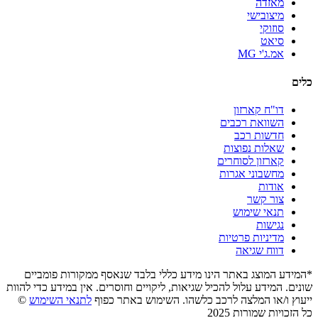
מאזדה
מיצובישי
סוזוקי
סיאט
אמ.ג'י MG
כלים
דו"ח קארזון
השוואת רכבים
חדשות רכב
שאלות נפוצות
קארזון לסוחרים
מחשבוני אגרות
אודות
צור קשר
תנאי שימוש
נגישות
מדיניות פרטיות
דווח שגיאה
*המידע המוצג באתר הינו מידע כללי בלבד שנאסף ממקורות פומביים
שונים. המידע עלול להכיל שגיאות, ליקויים וחוסרים. אין במידע כדי להוות
ייעוץ ו/או המלצה לרכב כלשהו. השימוש באתר כפוף
לתנאי השימוש
©
כל הזכויות שמורות 2025