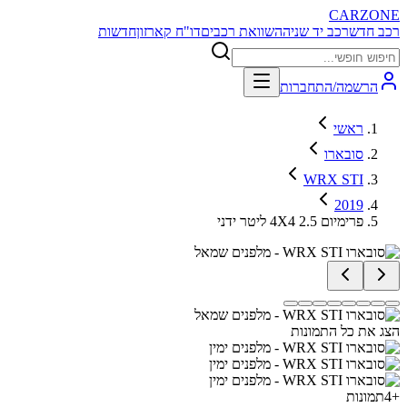
CARZONE
רכב חדש
רכב יד שניה
השוואת רכבים
דו"ח קארזון
חדשות
הרשמה/התחברות
ראשי
סובארו
WRX STI
2019
פרימיום 4X4 2.5 ליטר ידני
הצג את כל התמונות
+
4
תמונות