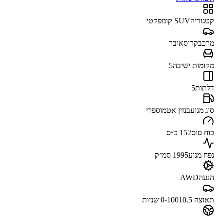
קטגוריה
SUV קומפקטי
מרכב
קרוסאובר
מקומות ישיבה
5
דלתות
5
סוג מנוע
בנזין אטמוספרי
כוח סוס
152 כ״ס
נפח מנוע
1995 סמ״ק
הנעה
AWD
תאוצה 0-100
10.5 שניות