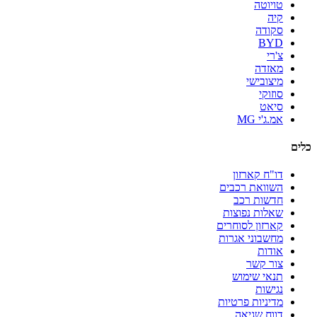
טויוטה
קיה
סקודה
BYD
צ'רי
מאזדה
מיצובישי
סוזוקי
סיאט
אמ.ג'י MG
כלים
דו"ח קארזון
השוואת רכבים
חדשות רכב
שאלות נפוצות
קארזון לסוחרים
מחשבוני אגרות
אודות
צור קשר
תנאי שימוש
נגישות
מדיניות פרטיות
דווח שגיאה