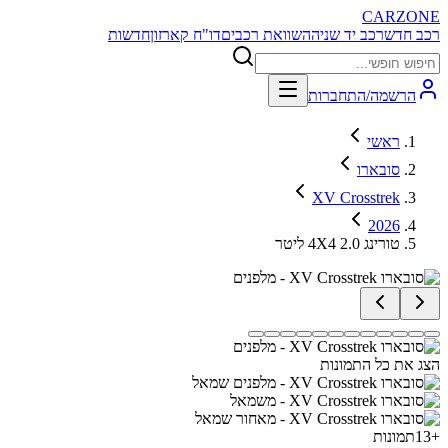
CARZONE
רכב חדש
רכב יד שניה
השוואת רכבים
דו"ח קארזון
חדשות
הרשמה/התחברות
ראשי
סובארו
XV Crosstrek
2026
טורינג 4X4 2.0 ליטר
הצג את כל התמונות
+
13
תמונות