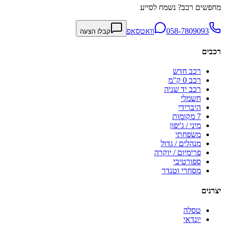
מחפשים רכב? נשמח לסייע
058-7809093
וואטסאפ
קבלו הצעה
רכבים
רכב חדש
רכב 0 ק"מ
רכב יד שניה
חשמלי
היברידי
7 מקומות
מיני / ג'יפון
משפחתי
מנהלים / גדול
פרימיום / יוקרה
ספורטיבי
מסחרי וטנדר
יצרנים
טסלה
יונדאי