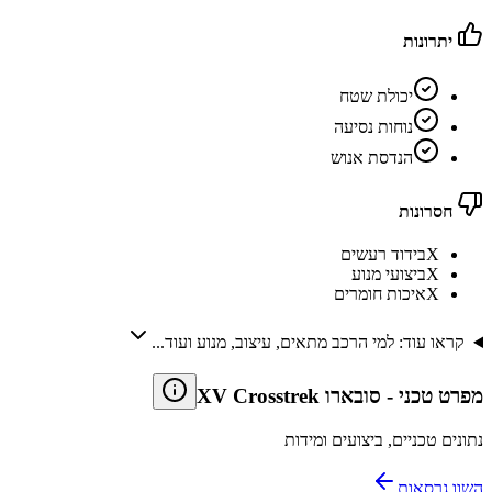
יתרונות
יכולת שטח
נוחות נסיעה
הנדסת אנוש
חסרונות
X
בידוד רעשים
X
ביצועי מנוע
X
איכות חומרים
קראו עוד: למי הרכב מתאים, עיצוב, מנוע ועוד...
מפרט טכני
-
סובארו XV Crosstrek
נתונים טכניים, ביצועים ומידות
השוו גרסאות