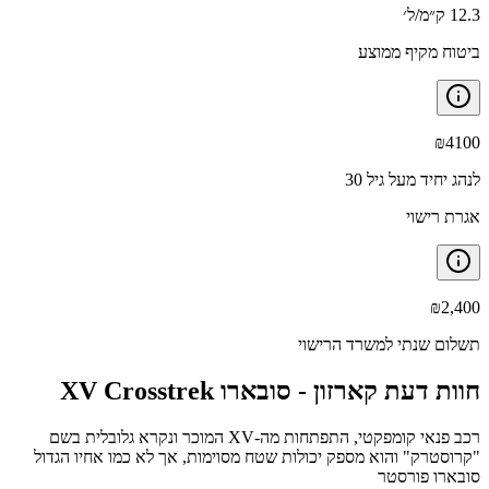
12.3 ק״מ/ל׳
ביטוח מקיף ממוצע
₪
4100
לנהג יחיד מעל גיל 30
אגרת רישוי
₪
2,400
תשלום שנתי למשרד הרישוי
חוות דעת קארזון -
סובארו XV Crosstrek
רכב פנאי קומפקטי, התפתחות מה-XV המוכר ונקרא גלובלית בשם
"קרוסטרק" והוא מספק יכולות שטח מסוימות, אך לא כמו אחיו הגדול
סובארו פורסטר