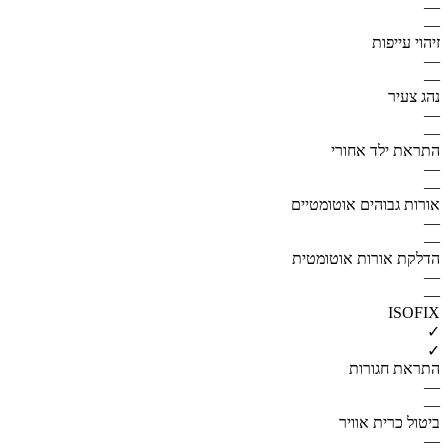
—
—
זיהוי עייפות
—
—
נהג צעיר
—
—
התראת ילד אחורי
—
—
אורות גבוהים אוטומטיים
—
—
הדלקת אורות אוטומטית
—
—
ISOFIX
✓
✓
התראת חגורות
—
—
ביטול כרית אוויר
—