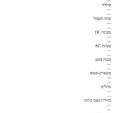
—
סוללה
—
—
טווח חשמלי
—
—
טעינה DC
—
—
טעינה AC
—
—
מבנה מנוע
—
—
סטארט-סטופ
—
—
מתלים
—
—
בחירת מצבי נהיגה
—
—