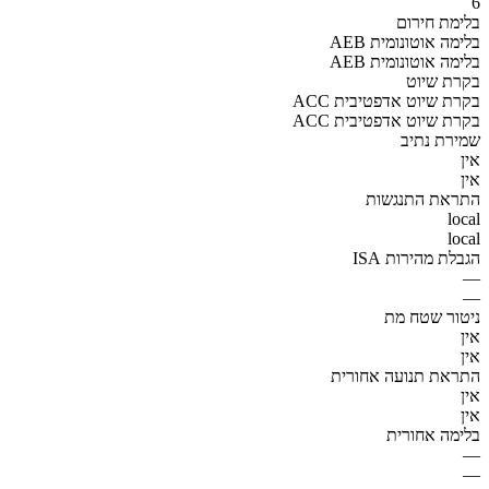
6
בלימת חירום
AEB בלימה אוטונומית
AEB בלימה אוטונומית
בקרת שיוט
ACC בקרת שיוט אדפטיבית
ACC בקרת שיוט אדפטיבית
שמירת נתיב
אין
אין
התראת התנגשות
local
local
הגבלת מהירות ISA
—
—
ניטור שטח מת
אין
אין
התראת תנועה אחורית
אין
אין
בלימה אחורית
—
—