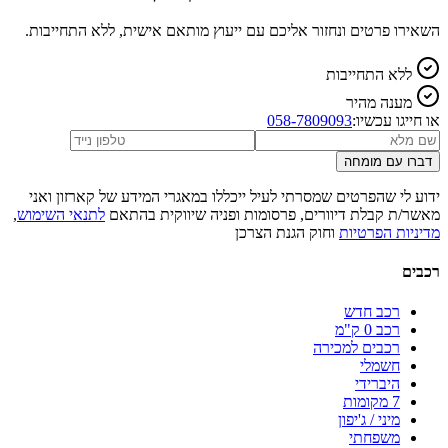
השאירו פרטים ונחזור אליכם עם ייעוץ מותאם אישית, ללא התחייבות.
ללא התחייבות
מענה מהיר
או חייגו עכשיו:
058-7809093
דברו עם מומחה
ידוע לי שהפרטים שמסרתי לעיל ייכללו במאגרי המידע של קארזון ואני
מאשר/ת קבלת דיוורים, פרסומות ופניה שיווקית בהתאם
לתנאי השימוש
,
מדיניות הפרטיות
וחוק הגנת הצרכן
רכבים
רכב חדש
רכב 0 ק"מ
רכבים למכירה
חשמלי
היברידי
7 מקומות
מיני / ג'יפון
משפחתי