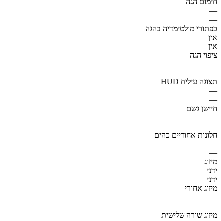
חימום הגה
—
—
כפתורי מולטימדיה בהגה
אין
אין
ציפוי הגה
—
—
תצוגה עילית HUD
—
—
חיישן גשם
—
—
חלונות אחוריים כהים
—
—
מיזוג
ידני
ידני
מיזוג אחורי
—
—
מיזוג שורה שלישית