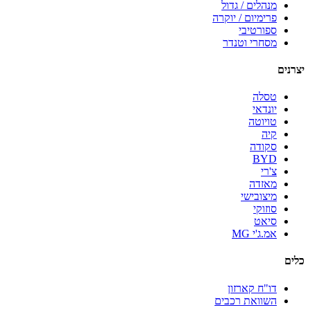
מנהלים / גדול
פרימיום / יוקרה
ספורטיבי
מסחרי וטנדר
יצרנים
טסלה
יונדאי
טויוטה
קיה
סקודה
BYD
צ'רי
מאזדה
מיצובישי
סוזוקי
סיאט
אמ.ג'י MG
כלים
דו"ח קארזון
השוואת רכבים