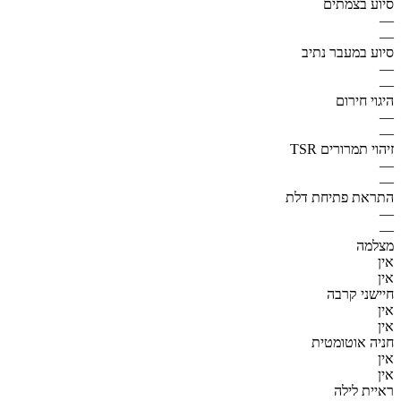
סיוע בצמתים
—
—
סיוע במעבר נתיב
—
—
היגוי חירום
—
—
זיהוי תמרורים TSR
—
—
התראת פתיחת דלת
—
—
מצלמה
אין
אין
חיישני קרבה
אין
אין
חניה אוטומטית
אין
אין
ראיית לילה