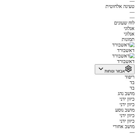
—
טעינה אלחוטית
—
—
לוח שעונים
אנלוגי
אנלוגי
תמונות
דאשבורד
דאשבורד
אבזור ונוחות
ריפוד
בד
בד
מושב נהג
כיוון ידני
כיוון ידני
מושב נוסע
כיוון ידני
כיוון ידני
מושב אחורי
—