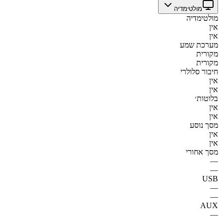
מולטימדיה
מולטימדיה
אין
אין
מערכת שמע
מקורית
מקורית
חיבור סלולרי
אין
אין
בלוטות׳
אין
אין
מסך נוסע
אין
אין
מסך אחורי
—
—
USB
—
—
AUX
—