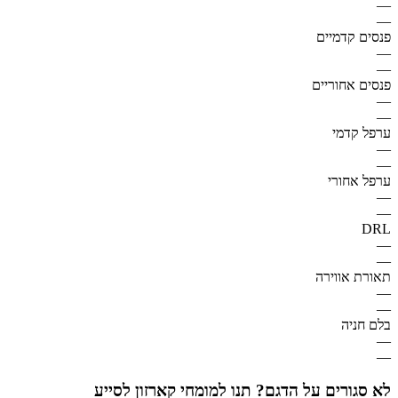
—
—
פנסים קדמיים
—
—
פנסים אחוריים
—
—
ערפל קדמי
—
—
ערפל אחורי
—
—
DRL
—
—
תאורת אווירה
—
—
בלם חניה
—
—
לא סגורים על הדגם? תנו למומחי קארזון לסייע