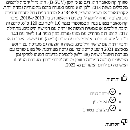
סוזוקי קרוסאובר הוא דגם פנאי קטן (B-SUV). הוא גדול יחסית לדגמים
מקבילים בשנת 2013 ולכן הוא נתפס בטעות כדגם מקטגוריה גבוהה יותר.
לקרוסאובר או בשמו הרשמי, S-CROSS מרחב פנים גדול יחסית וסביבת
נהג פשוטה ונוחה לתפעול. בשנים הראשונות, בין 2013 ל-2016, נמכר
קרוסאובר במנוע בנזין אטמוספרי בנפח 1.6 ליטר עם 120 כ"ס. לדגם זה
תיבת הילוכים אוטומטית רציפה או ידנית עם חמישה הילוכים. מתחילת
2017 הוצע דגם מחודש עם מנוע טורבו-בנזין בנפח 1.4 ליטר עם 140
כ"ס. למנוע זה תיבה אוטומטית פלנטרית (רגילה) עם שישה הילוכים או
תיבה ידנית עם שישה הילוכים. בשנה זו הוצעה גם מערכת עצור וסע.
מאמצע 2021 הוצע קרוסאובר עם גרסה מעודכנת של מנוע טורבו עם
מערכת חשמל משנית (48 וולט) לתמיכה בדימום המנוע לפרקי זמן
ממושכים (גרסה המכונה באופן מטעה 'היברידית'). מערכת הנעה זו
המשיכה גם לדגם המעודכן מ- 2022.
יתרונות
מרחב פנים
תא מטען
ביצועים בטורבו
חסרונות