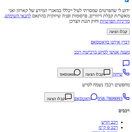
ידוע לי שהפרטים שמסרתי לעיל ייכללו במאגרי המידע של קארזון ואני
מאשר/ת קבלת דיוורים, פרסומות ופניה שיווקית בהתאם
לתנאי השימוש
,
מדיניות הפרטיות
וחוק הגנת הצרכן
קבלו הצעה
דברו איתנו בוואטסאפ
מענה אנושי לסיוע ברכישת רכב
שיחה
קבלו הצעה
וואטסאפ
מחפשים רכב? נשמח לסייע
058-7809093
וואטסאפ
קבלו הצעה
רכבים
רכב חדש
רכב 0 ק"מ