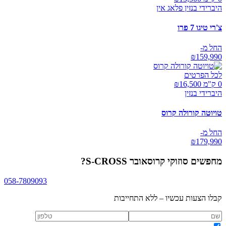
היברידי בנזין פלאג אין
צ'רי טיגו 7 פרו
החל מ-
₪
159,990
לכל הפרטים
0 ק"מ ₪
16,500
היברידי בנזין
טויוטה קורולה קרוס
החל מ-
₪
179,990
מחפשים
סוזוקי קרוסאובר S-CROSS
?
058-7809093
קבלו הצעות עכשיו – ללא התחייבות