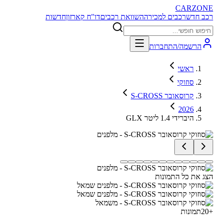
CARZONE
רכב חדש
רכבים למכירה
השוואת רכבים
דו"ח קארזון
חדשות
הרשמה/התחברות
ראשי
סוזוקי
קרוסאובר S-CROSS
2026
GLX היברידי 1.4 ליטר
הצג את כל התמונות
+
20
תמונות