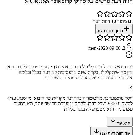
חוות דעת גולשים על
סוזוקי קרוסאובר S-CROSS
3.8
מתוך
10
חוות דעת
הוסף חוות דעת
•
2023-09-08
2, men
יתרונות:
מחיר זול ביחס לגודל הרכב, אמינות (אין פיצ׳רים בכלל ברכב אז
אין מה שיתקלקל), בקרת שיוט אדפטיבית לא רעה בכלל ובלימה
אוטונומית עובדת מעולה אבל לפעמים רגישה מדי.
X
חסרונות:
מערכת מולטימדיה בהתקנה מקורית של היבואן מיושנת, עדיף
להשקיע 2000 שקל בחוץ ולהתקין מערכת חדישה יותר, תא נוסעים
פשוט מדי ותא מטען שלא נסגר בקלות
קרא עוד
עוד חוות דעת (
12
)