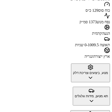
כוח סוס
129 כ״ס
נפח מנוע
1373 סמ״ק
הנעה
קדמית
תאוצה 0-100
9.5 שניות
ארץ ייצור
הונגריה
מנוע, ביצועים וצריכת דלק
תא מטען, מידות וגלגלים