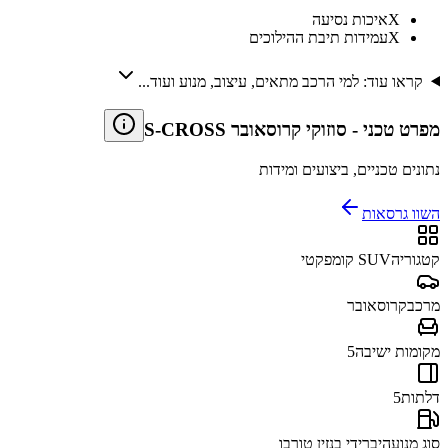
X
איכות נסיעה
X
עמידות תיבת ההילוכים
קראו עוד: למי הרכב מתאים, עיצוב, מנוע ועוד...
מפרט טכני
-
סוזוקי קרוסאובר S-CROSS
נתונים טכניים, ביצועים ומידות
השוו גרסאות
קטגוריה
SUV קומפקטי
מרכב
קרוסאובר
מקומות ישיבה
5
דלתות
5
סוג מנוע
היברידי בנזין טורבו