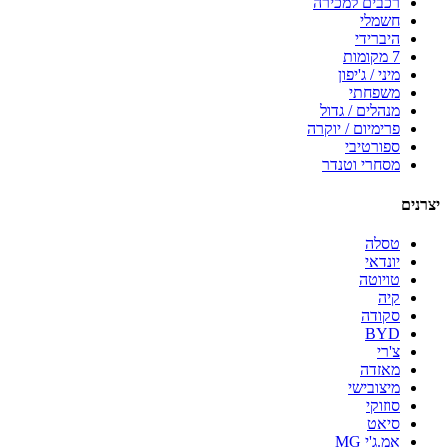
רכבים למכירה
חשמלי
היברידי
7 מקומות
מיני / ג'יפון
משפחתי
מנהלים / גדול
פרימיום / יוקרה
ספורטיבי
מסחרי וטנדר
יצרנים
טסלה
יונדאי
טויוטה
קיה
סקודה
BYD
צ'רי
מאזדה
מיצובישי
סוזוקי
סיאט
אמ.ג'י MG