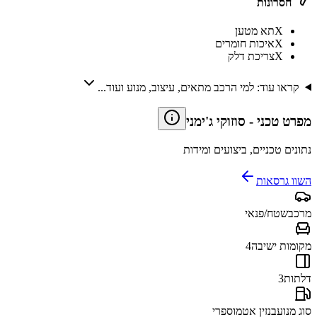
חסרונות
X
תא מטען
X
איכות חומרים
X
צריכת דלק
קראו עוד: למי הרכב מתאים, עיצוב, מנוע ועוד...
מפרט טכני
-
סוזוקי ג'ימני
נתונים טכניים, ביצועים ומידות
השוו גרסאות
מרכב
שטח/פנאי
מקומות ישיבה
4
דלתות
3
סוג מנוע
בנזין אטמוספרי