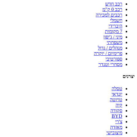
רכב חדש
רכב 0 ק"מ
רכבים למכירה
חשמלי
היברידי
7 מקומות
מיני / ג'יפון
משפחתי
מנהלים / גדול
פרימיום / יוקרה
ספורטיבי
מסחרי וטנדר
יצרנים
טסלה
יונדאי
טויוטה
קיה
סקודה
BYD
צ'רי
מאזדה
מיצובישי