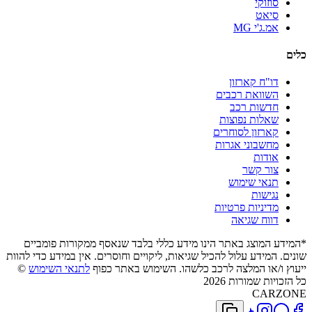
סוזוקי
סיאט
אמ.ג'י MG
כלים
דו"ח קארזון
השוואת רכבים
חדשות רכב
שאלות נפוצות
קארזון לסוחרים
מחשבוני אגרות
אודות
צור קשר
תנאי שימוש
נגישות
מדיניות פרטיות
דווח שגיאה
*המידע המוצג באתר הינו מידע כללי בלבד שנאסף ממקורות פומביים
שונים. המידע עלול להכיל שגיאות, ליקויים וחוסרים. אין במידע כדי להוות
ייעוץ ו/או המלצה לרכב כלשהו. השימוש באתר כפוף
לתנאי השימוש
©
כל הזכויות שמורות 2026
CARZONE