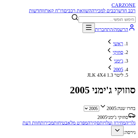
CARZONE
רכב חדש
רכבים למכירה
השוואת רכבים
דו"ח קארזון
חדשות
הרשמה/התחברות
ראשי
סוזוקי
ג'ימני
2005
JLK 4X4 1.3 ליטר
סוזוקי ג'ימני
2005
בחרו שנה:
2005
סוזוקי ג'ימני
2005
גלריה
מחירון ועלויות
סקירה
מפרט מלא
בטיחות
מכירות
חוות דעת
גירסה: