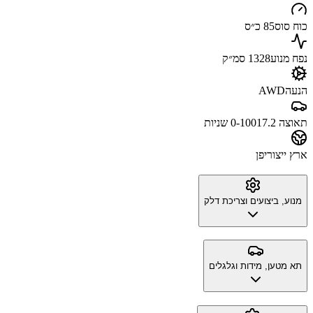
כוח סוס
85 כ״ס
נפח מנוע
1328 סמ״ק
הנעה
AWD
תאוצה 0-100
17.2 שניות
ארץ ייצור
יפן
מנוע, ביצועים וצריכת דלק
תא מטען, מידות וגלגלים