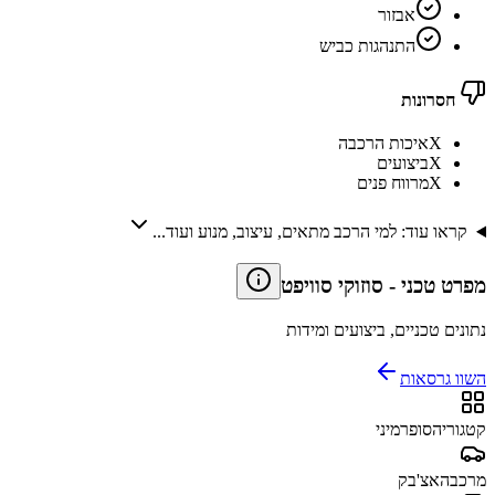
אבזור
התנהגות כביש
חסרונות
X
איכות הרכבה
X
ביצועים
X
מרווח פנים
קראו עוד: למי הרכב מתאים, עיצוב, מנוע ועוד...
מפרט טכני
-
סוזוקי סוויפט
נתונים טכניים, ביצועים ומידות
השוו גרסאות
קטגוריה
סופרמיני
מרכב
האצ'בק