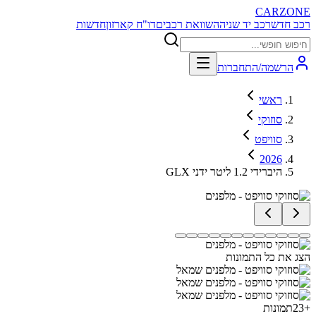
CARZONE
רכב חדש
רכב יד שניה
השוואת רכבים
דו"ח קארזון
חדשות
הרשמה/התחברות
ראשי
סוזוקי
סוויפט
2026
GLX היברידי 1.2 ליטר ידני
הצג את כל התמונות
+
23
תמונות