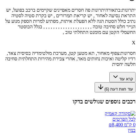
יתרונות:
בתאורהיתרונות פה חסרים מאפיינים שקיימים ברכב בפועל, יש
התראת נסיעה לאחור , יש קריאת תמרורים , יש בקרת סטיה לסטיה
נתיב כולל הסטת הגה ללא הפעלת איתות, מפתיע למרות הספק מנוע על
הנייר חלש סחיבה טובה , , , , , , , , , , , , , , , , , , , , בגלל הבוסטר
החשמלי הקטן עם מומנט התחלתי טוב ,
X
חסרונות:
צפוף מאחור, תא מטען קטן, מערכת מולטימדיה בסיסית צאד,
רדיו קליטה ואיכות נחותים מאד, אחרי צבירת מהירות התחלתית סחיבה
חלשה יחסית
קרא עוד
עוד חוות דעת (
6
)
רכבים נוספים שגולשים בדקו
לכל הפרטים
0 ק"מ ₪
8,400
בנזין