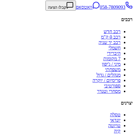
058-7809093
וואטסאפ
קבלו הצעה
רכבים
רכב חדש
רכב 0 ק"מ
רכב יד שניה
חשמלי
היברידי
7 מקומות
מיני / ג'יפון
משפחתי
מנהלים / גדול
פרימיום / יוקרה
ספורטיבי
מסחרי וטנדר
יצרנים
טסלה
יונדאי
טויוטה
קיה