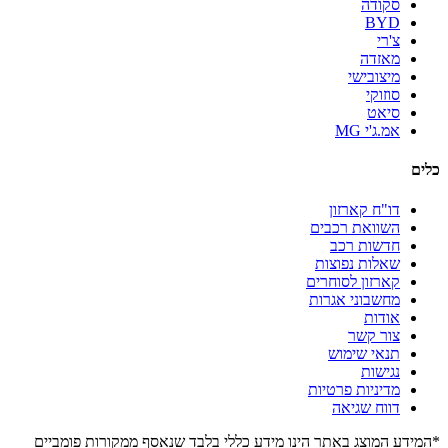
סקודה
BYD
צ'רי
מאזדה
מיצובישי
סוזוקי
סיאט
אמ.ג'י MG
כלים
דו"ח קארזון
השוואת רכבים
חדשות רכב
שאלות נפוצות
קארזון לסוחרים
מחשבוני אגרות
אודות
צור קשר
תנאי שימוש
נגישות
מדיניות פרטיות
דווח שגיאה
*המידע המוצג באתר הינו מידע כללי בלבד שנאסף ממקורות פומביים