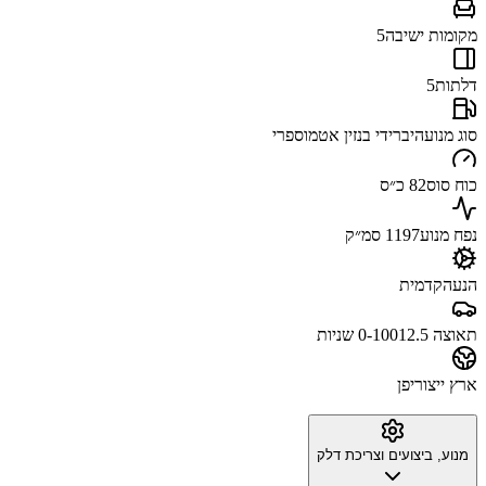
מקומות ישיבה
5
דלתות
5
סוג מנוע
היברידי בנזין אטמוספרי
כוח סוס
82 כ״ס
נפח מנוע
1197 סמ״ק
הנעה
קדמית
תאוצה 0-100
12.5 שניות
ארץ ייצור
יפן
מנוע, ביצועים וצריכת דלק