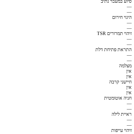
סיוע במעבר נתיב
—
—
היגוי חירום
—
—
זיהוי תמרורים TSR
—
—
התראת פתיחת דלת
—
—
מצלמה
אין
אין
חיישני קרבה
אין
אין
חניה אוטומטית
—
—
ראיית לילה
—
—
זיהוי עייפות