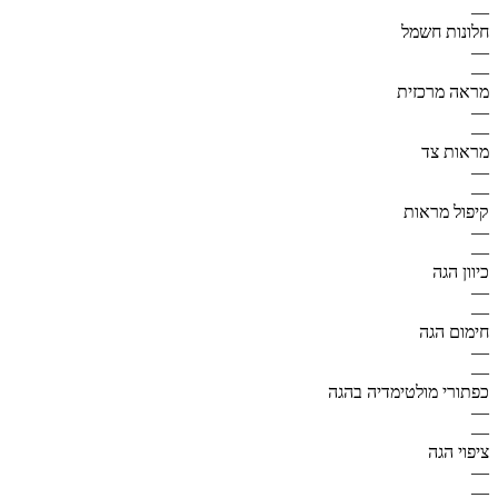
—
חלונות חשמל
—
—
מראה מרכזית
—
—
מראות צד
—
—
קיפול מראות
—
—
כיוון הגה
—
—
חימום הגה
—
—
כפתורי מולטימדיה בהגה
—
—
ציפוי הגה
—
—