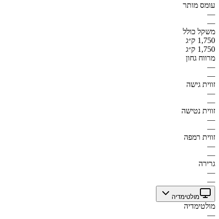
עומס מותר
—
—
משקל כולל
1,750 ק״ג
1,750 ק״ג
מרווח גחון
—
—
זווית גישה
—
—
זווית נטישה
—
—
זווית רמפה
—
—
גרירה
—
—
מולטימדיה
מולטימדיה
—