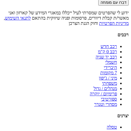
דברו עם מומחה
ידוע לי שהפרטים שמסרתי לעיל ייכללו במאגרי המידע של קארזון ואני
מאשר/ת קבלת דיוורים, פרסומות ופניה שיווקית בהתאם
לתנאי השימוש
,
מדיניות הפרטיות
וחוק הגנת הצרכן
רכבים
רכב חדש
רכב 0 ק"מ
רכב יד שניה
חשמלי
היברידי
7 מקומות
מיני / ג'יפון
משפחתי
מנהלים / גדול
פרימיום / יוקרה
ספורטיבי
מסחרי וטנדר
יצרנים
טסלה