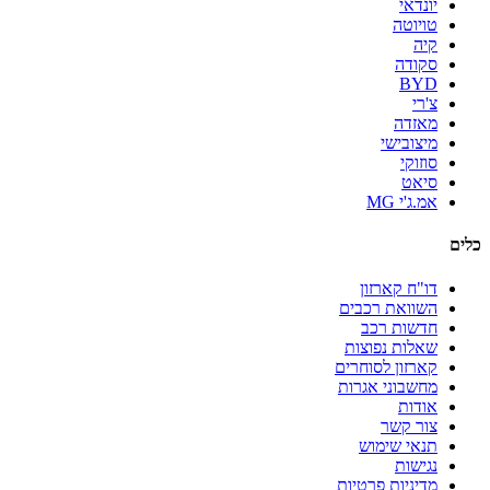
יונדאי
טויוטה
קיה
סקודה
BYD
צ'רי
מאזדה
מיצובישי
סוזוקי
סיאט
אמ.ג'י MG
כלים
דו"ח קארזון
השוואת רכבים
חדשות רכב
שאלות נפוצות
קארזון לסוחרים
מחשבוני אגרות
אודות
צור קשר
תנאי שימוש
נגישות
מדיניות פרטיות