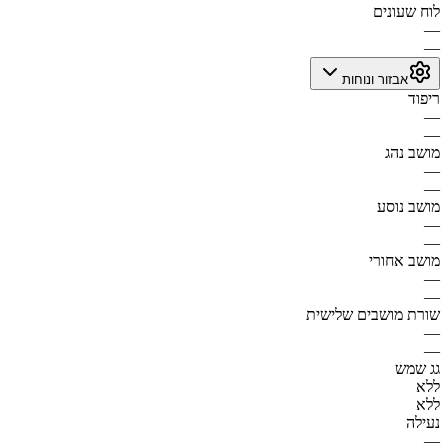
לוח שעונים
—
—
אבזור ונוחות
ריפוד
—
—
מושב נהג
—
—
מושב נוסע
—
—
מושב אחורי
—
—
שורת מושבים שלישית
—
—
גג שמש
ללא
ללא
נעילה
—