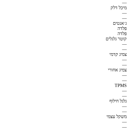
—
מיכל דלק
—
—
ג׳אנטים
פלדה
פלדה
קוטר גלגלים
—
—
צמיג קדמי
—
—
צמיג אחורי
—
—
TPMS
—
—
גלגל חילוף
—
—
משקל עצמי
—
—