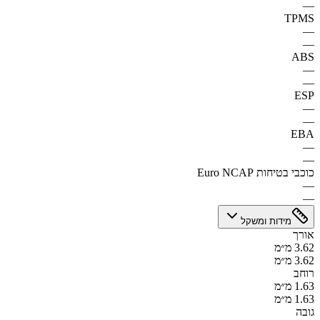
—
TPMS
—
—
ABS
—
—
ESP
—
—
EBA
—
—
כוכבי בטיחות Euro NCAP
—
—
מידות ומשקל
אורך
3.62 מ״מ
3.62 מ״מ
רוחב
1.63 מ״מ
1.63 מ״מ
גובה