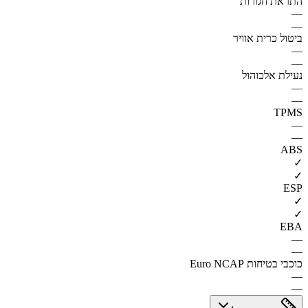
התראת חגורות
—
—
ביטול כרית אוויר
—
—
נעילת אלכוהול
—
—
TPMS
—
—
ABS
✓
✓
ESP
✓
✓
EBA
—
—
כוכבי בטיחות Euro NCAP
—
—