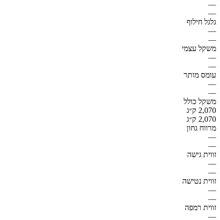
—
—
גלגל חילוף
—
—
משקל עצמי
—
—
עומס מותר
—
—
משקל כולל
2,070 ק״ג
2,070 ק״ג
מרווח גחון
—
—
זווית גישה
—
—
זווית נטישה
—
—
זווית רמפה
—