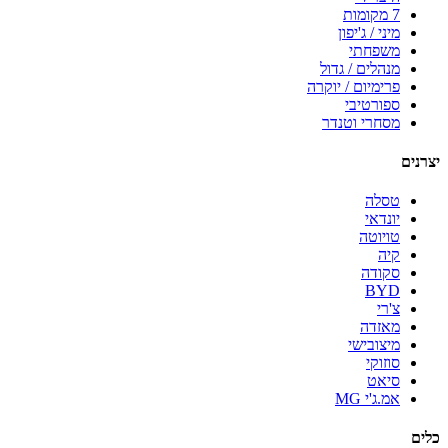
7 מקומות
מיני / ג'יפון
משפחתי
מנהלים / גדול
פרימיום / יוקרה
ספורטיבי
מסחרי וטנדר
יצרנים
טסלה
יונדאי
טויוטה
קיה
סקודה
BYD
צ'רי
מאזדה
מיצובישי
סוזוקי
סיאט
אמ.ג'י MG
כלים