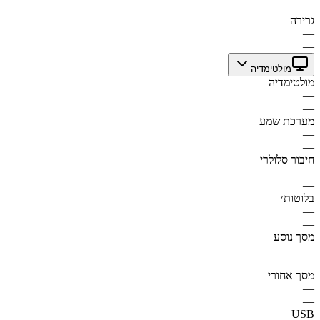
—
גרירה
—
—
מולטימדיה
מולטימדיה
—
—
מערכת שמע
—
—
חיבור סלולרי
—
—
בלוטות׳
—
—
מסך נוסע
—
—
מסך אחורי
—
—
USB