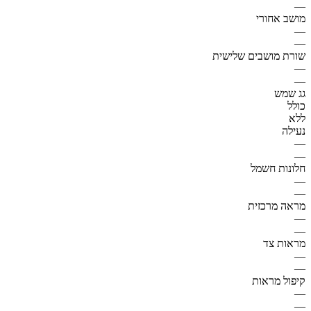
—
מושב אחורי
—
—
שורת מושבים שלישית
—
—
גג שמש
כולל
ללא
נעילה
—
—
חלונות חשמל
—
—
מראה מרכזית
—
—
מראות צד
—
—
קיפול מראות
—
—