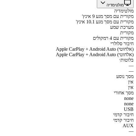
מולטימדיה
מולטימדיה
מקורית עם מסך מגע 9 אינץ'
מקורית עם מסך מגע 10.1 אינץ'
מערכת שמע
מקורית
מקורית עם 4 רמקולים
חיבור סלולרי
Apple CarPlay + Android Auto (אלחוטי)
Apple CarPlay + Android Auto (אלחוטי)
בלוטות׳
—
—
מסך נוסע
אין
אין
מסך אחורי
none
none
USB
חיבור קדמי
חיבור קדמי
AUX
—