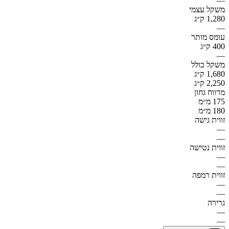
—
משקל עצמי
1,280 ק״ג
—
עומס מותר
400 ק״ג
—
משקל כולל
1,680 ק״ג
2,250 ק״ג
מרווח גחון
175 מ״מ
180 מ״מ
זווית גישה
—
—
זווית נטישה
—
—
זווית רמפה
—
—
גרירה
—
—