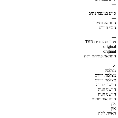
—
—
סיוע במעבר נתיב
—
התראה ותיקון
היגוי חירום
—
—
זיהוי תמרורים TSR
original
original
התראת פתיחת דלת
—
✓
מצלמה
מצלמת רוורס
מצלמת רוורס
חיישני קרבה
חיישני חניה
חיישני חניה
חניה אוטומטית
אין
אין
ראיית לילה
—