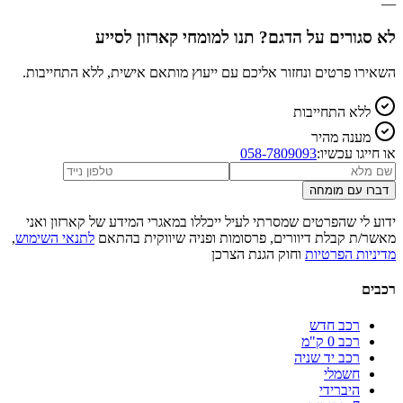
—
לא סגורים על הדגם? תנו למומחי קארזון לסייע
השאירו פרטים ונחזור אליכם עם ייעוץ מותאם אישית, ללא התחייבות.
ללא התחייבות
מענה מהיר
או חייגו עכשיו:
058-7809093
דברו עם מומחה
ידוע לי שהפרטים שמסרתי לעיל ייכללו במאגרי המידע של קארזון ואני
מאשר/ת קבלת דיוורים, פרסומות ופניה שיווקית בהתאם
לתנאי השימוש
,
מדיניות הפרטיות
וחוק הגנת הצרכן
רכבים
רכב חדש
רכב 0 ק"מ
רכב יד שניה
חשמלי
היברידי