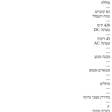
סוללה
—
61 קוט״ש
טווח חשמלי
—
426 ק״מ
טעינה DC
—
45 דקות
טעינה AC
—
—
מבנה מנוע
—
—
סטארט-סטופ
—
—
מתלים
—
—
בחירת מצבי נהיגה
—
✓
בקרת שיגור