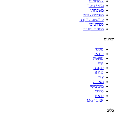
7 מקומות
מיני / ג'יפון
משפחתי
מנהלים / גדול
פרימיום / יוקרה
ספורטיבי
מסחרי וטנדר
יצרנים
טסלה
יונדאי
טויוטה
קיה
סקודה
BYD
צ'רי
מאזדה
מיצובישי
סוזוקי
סיאט
אמ.ג'י MG
כלים