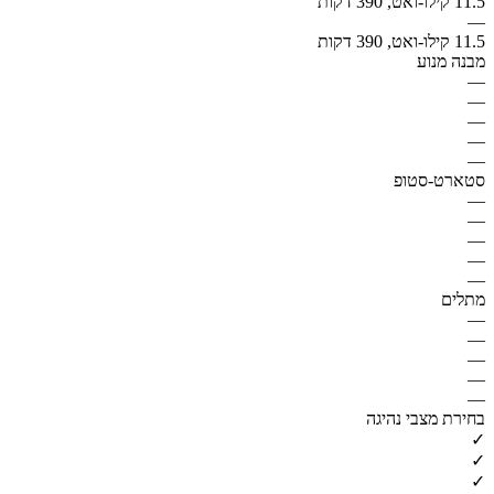
11.5 קילו-ואט, 390 דקות
—
11.5 קילו-ואט, 390 דקות
מבנה מנוע
—
—
—
—
—
סטארט-סטופ
—
—
—
—
—
מתלים
—
—
—
—
—
בחירת מצבי נהיגה
✓
✓
✓