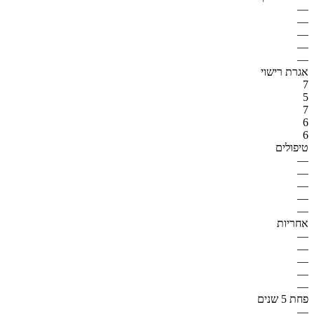
—
—
—
—
—
אגרת רישוי
7
5
7
6
6
טיפולים
—
—
—
—
—
אחריות
—
—
—
—
—
פחת 5 שנים
—