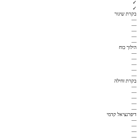
✓
✓
בקרת שיגור
—
—
—
—
—
הילוך כוח
—
—
—
—
—
בקרת זחילה
—
—
—
—
—
דיפרנציאל קדמי
—
—
—
—