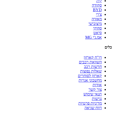
קיה
סקודה
BYD
צ'רי
מאזדה
מיצובישי
סוזוקי
סיאט
אמ.ג'י MG
כלים
דו"ח קארזון
השוואת רכבים
חדשות רכב
שאלות נפוצות
קארזון לסוחרים
מחשבוני אגרות
אודות
צור קשר
תנאי שימוש
נגישות
מדיניות פרטיות
דווח שגיאה