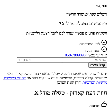
₪
4,200
תשלום שנתי למשרד הרישוי
מתעניינים ב
טסלה מודל X
?
השאירו פרטים עכשיו ונעזור לכם לקבל הצעת רלוונטיות
ללא התחייבות
מענה מהיר
או חייגו עכשיו:
058-7809093
קבלו הצעה
ידוע לי שהפרטים שמסרתי לעיל ייכללו במאגרי המידע של קארזון ואני
מאשר/ת קבלת דיוורים, פרסומות ופניה שיווקית בהתאם
לתנאי השימוש
,
מדיניות הפרטיות
וחוק הגנת הצרכן
חוות דעת קארזון -
טסלה מודל X
יתרונות