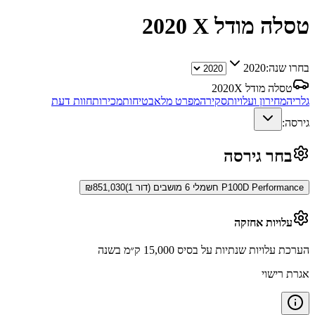
טסלה מודל X
2020
בחרו שנה:
2020
טסלה מודל X
2020
גלריה
מחירון ועלויות
סקירה
מפרט מלא
בטיחות
מכירות
חוות דעת
גירסה:
בחר גירסה
P100D Performance חשמלי 6 מושבים (דור 1)
851,030
₪
עלויות אחזקה
הערכת עלויות שנתיות על בסיס 15,000 ק״מ בשנה
אגרת רישוי