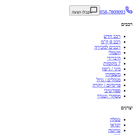
058-7809093
קבלו הצעה
רכבים
רכב חדש
רכב 0 ק"מ
רכבים למכירה
חשמלי
היברידי
7 מקומות
מיני / ג'יפון
משפחתי
מנהלים / גדול
פרימיום / יוקרה
ספורטיבי
מסחרי וטנדר
יצרנים
טסלה
יונדאי
טויוטה