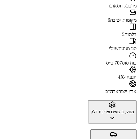
מרכב
קרוסאובר
מקומות ישיבה
6
דלתות
5
סוג מנוע
חשמלי
כוח סוס
707 כ״ס
הנעה
4X4
ארץ ייצור
ארה"ב
מנוע, ביצועים וצריכת דלק