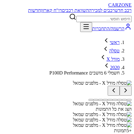
CARZONE
רכב חדש
רכבים למכירה
השוואת רכבים
דו"ח קארזון
חדשות
הרשמה/התחברות
ראשי
טסלה
מודל X
2020
P100D Performance חשמלי 6 מושבים
הצג את כל התמונות
+
5
תמונות