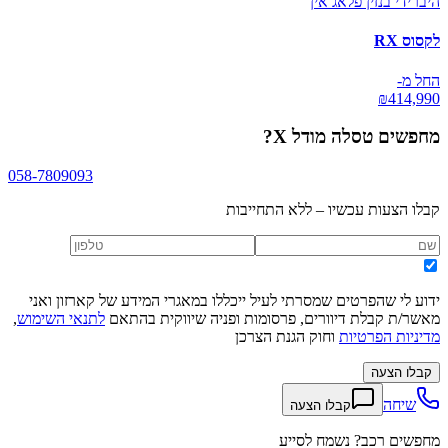
היברידי בנזין פלאג אין
לקסוס RX
החל מ-
₪
414,990
מחפשים
טסלה מודל X
?
058-7809093
קבלו הצעות עכשיו – ללא התחייבות
ידוע לי שהפרטים שמסרתי לעיל ייכללו במאגרי המידע של קארזון ואני
מאשר/ת קבלת דיוורים, פרסומות ופניה שיווקית בהתאם
לתנאי השימוש
,
מדיניות הפרטיות
וחוק הגנת הצרכן
קבלו הצעה
שיחה
קבלו הצעה
מחפשים רכב? נשמח לסייע