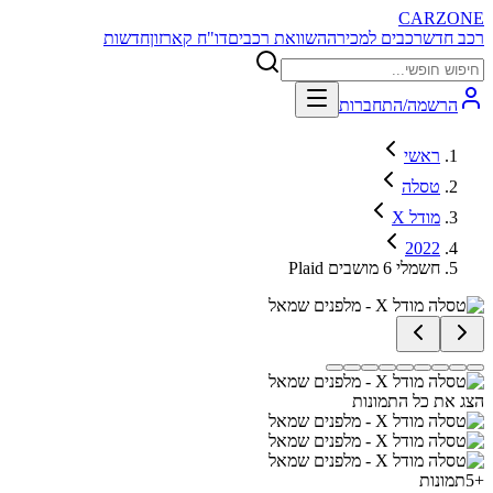
CARZONE
רכב חדש
רכבים למכירה
השוואת רכבים
דו"ח קארזון
חדשות
הרשמה/התחברות
ראשי
טסלה
מודל X
2022
Plaid חשמלי 6 מושבים
הצג את כל התמונות
+
5
תמונות