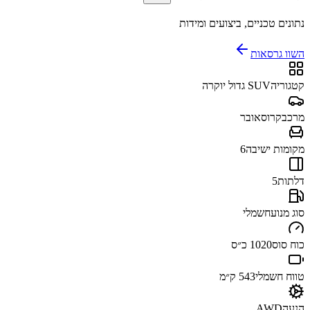
נתונים טכניים, ביצועים ומידות
השוו גרסאות
קטגוריה
SUV גדול יוקרה
מרכב
קרוסאובר
מקומות ישיבה
6
דלתות
5
סוג מנוע
חשמלי
כוח סוס
1020 כ״ס
טווח חשמלי
543 ק״מ
הנעה
AWD