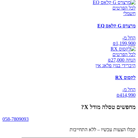
לכל הפרטים
חשמלי
מרצדס G קלאס EQ
החל מ-
₪
1,199,900
לכל הפרטים
הנחה ₪
27,000
היברידי בנזין פלאג אין
לקסוס RX
החל מ-
₪
414,990
מחפשים
טסלה מודל X
?
058-7809093
קבלו הצעות עכשיו – ללא התחייבות