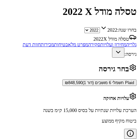
טסלה מודל X
2022
בחרו שנה:
2022
טסלה מודל X
2022
גלריה
מחירון ועלויות
סקירה
מפרט מלא
בטיחות
מכירות
חוות דעת
גירסה:
בחר גירסה
Plaid חשמלי 6 מושבים (דור 1)
848,590
₪
עלויות אחזקה
הערכת עלויות שנתיות על בסיס 15,000 ק״מ בשנה
ביטוח מקיף ממוצע