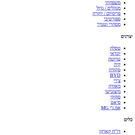
משפחתי
מנהלים / גדול
פרימיום / יוקרה
ספורטיבי
מסחרי וטנדר
יצרנים
טסלה
יונדאי
טויוטה
קיה
סקודה
BYD
צ'רי
מאזדה
מיצובישי
סוזוקי
סיאט
אמ.ג'י MG
כלים
דו"ח קארזון