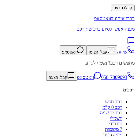
קבלו הצעה
דברו איתנו בוואטסאפ
מענה אנושי לסיוע ברכישת רכב
שיחה
קבלו הצעה
וואטסאפ
מחפשים רכב? נשמח לסייע
058-7809093
וואטסאפ
קבלו הצעה
רכבים
רכב חדש
רכב 0 ק"מ
רכב יד שניה
חשמלי
היברידי
7 מקומות
מיני / ג'יפון