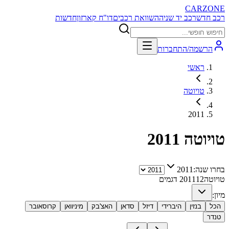
CARZONE
רכב חדש
רכב יד שניה
השוואת רכבים
דו"ח קארזון
חדשות
הרשמה/התחברות
ראשי
טויוטה
2011
טויוטה
2011
בחרו שנה:
2011
טויוטה
12
2011
דגמים
מיון:
הכל
בנזין
היברידי
דיזל
סדאן
האצ'בק
מיניוואן
קרוסאובר
טנדר