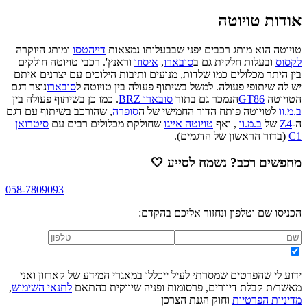
אודות
טויוטה
טויוטה הוא מותג רכבים יפני שבבעלותו נמצאות
דייהטסו
ומותג היוקרה
לקסוס
ובעלות חלקית גם ב
סובארו
,
איסוזו
וראנץ'. רכבי טויוטה חולקים
בין היתר מכלולים כמו שלדות, מנועים ותיבות הילוכים עם יצרנים איתם
יש לה שיתופי פעולה. למשל בשיתוף פעולה בין טויוטה ל
סובארו
נוצר דגם
הטויוטה
GT86
הנמכר גם בתור
סובארו BRZ
. כמו כן בשיתוף פעולה בין
ב.מ.וו
לטויוטה פותח הדור החמישי של ה
סופרה
, שהורכב בשיתוף עם דגם
ה-
Z4
של
ב.מ.וו
, ואף
טויוטה אייגו
שחולקת מכלולים רבים עם
סיטרואן
C1
(בדור הראשון של הדגמים).
מחפשים רכב? נשמח לסייע
🤍
058-7809093
הכניסו שם וטלפון ונחזור אליכם בהקדם:
ידוע לי שהפרטים שמסרתי לעיל ייכללו במאגרי המידע של קארזון ואני
מאשר/ת קבלת דיוורים, פרסומות ופניה שיווקית בהתאם
לתנאי השימוש
,
מדיניות הפרטיות
וחוק הגנת הצרכן