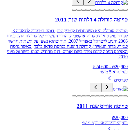
טויוטה קורולה 4 דלתות שנת 2011
טויוטה קורולה היא משפחתית קומפקטית, דומה בממדיה למאזדה 3,
לפורד פוקוס או לסקודה אוקטביה. הדור העשירי של קורולה הוצג בסוף
2006 והגיע לישראל באפריל 2007, תוך שהוא נשען על תשתית חדשה
לגמרי. בדור העשירי, קורולה הוצעה בגרסת סדאן בלבד, כאשר גרסת
האצ'בק הפכה לדגם נפרד בשם אוריס. דגם מחודש הוצע בישראל מיוני
2010
24,600
- ₪
₪
20,900
בנזין
סדאן
5 מוש׳
לפרטים
טויוטה אוריס שנת 2011
₪
20,000
בנזין
היברידי
האצ'בק
5 מוש׳