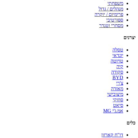
משפחתי
מנהלים / גדול
פרימיום / יוקרה
ספורטיבי
מסחרי וטנדר
יצרנים
טסלה
יונדאי
טויוטה
קיה
סקודה
BYD
צ'רי
מאזדה
מיצובישי
סוזוקי
סיאט
אמ.ג'י MG
כלים
דו"ח קארזון