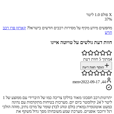
X פולס 1.0 ליטר
37
%
מחפשים מידע מקיף על מסירות רכבים חדשים בישראל?
קארזון פרו רכב
חדש
חוות דעת גולשים על
טויוטה אייגו
4
מתוך
5
חוות דעת
הוסף חוות דעת
•
2022-09-17
44, men
יתרונות:
רכב חסכוני מאוד בדלק! צריכה כמו של היברידי עם ממוצע של 1
ליטר ל 24 קילומטר ביום יום. מערכות בטיחות מתקדמות עם נהיגה
כמעט אוטונומית (מאיץ בולם ונוהג לבד) שומר על מרכז נתיב, מזהה הולכי
רגל ורוכבי אופניים. מערכת שמע משובחת! מסך גדול משקף את