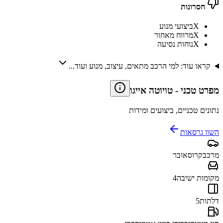
חסרונות
X
ביצועי מנוע
X
מרווח מאחור
X
נוחות נסיעה
קראו עוד: למי הרכב מתאים, עיצוב, מנוע ועוד...
מפרט טכני
-
טויוטה אייגו
נתונים טכניים, ביצועים ומידות
השוו גרסאות
מרכב
קרוסאובר
מקומות ישיבה
4
דלתות
5