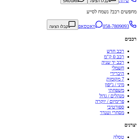
שיחה
קבלו הצעה
וואטסאפ
מחפשים רכב? נשמח לסייע
058-7809093
וואטסאפ
קבלו הצעה
רכבים
רכב חדש
רכב 0 ק"מ
רכב יד שניה
חשמלי
היברידי
7 מקומות
מיני / ג'יפון
משפחתי
מנהלים / גדול
פרימיום / יוקרה
ספורטיבי
מסחרי וטנדר
יצרנים
טסלה