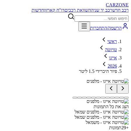
CARZONE
רכב חדש
רכב יד שניה
השוואת רכבים
דו"ח קארזון
חדשות
הרשמה/התחברות
ראשי
טויוטה
אייגו
2026
פיור היברידי 1.5 ליטר
הצג את כל התמונות
+
29
תמונות