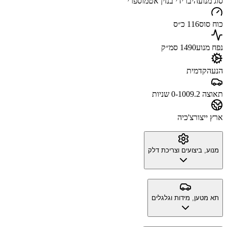
סוג מנוע
היברידי בנזין אטמוספרי
כוח סוס
116 כ״ס
נפח מנוע
1490 סמ״ק
הנעה
קדמית
תאוצה 0-100
9.2 שניות
ארץ ייצור
צ'כיה
מנוע, ביצועים וצריכת דלק
תא מטען, מידות וגלגלים