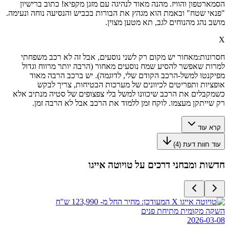
הסמארטפון והוויז. מהנה מאוד לנהיגה עם מזגן מקפיא! כתוב ברישיון
"פנאי שטח" ובאמת הוא מגהץ את הבורות בכביש והנסיעה נוחה ונעימה.
מושב נהג מהנוחים לגב, תא מטען מצוין.
X
חסרונות:
מאחור יש מקום רק לשני נוסעים, אבל זה לא רכב משפחתי
למרות שאפשר להסיע שמח נוסעים מאחור (הרבה יותר מרווח וגדול
מפיקנטו למשל-הרכב הקודם שלי, לדוגמה). יש ברכב הרבה מאוד
אופציות ותפריטים לכיוונים של מערכות הבטיחות, צריך לבקש
כשמקבלים את הרכב שיכוונו למשל בלי צפצופים של סטיה מנתיב אלא
רק שייתקן מעצמו. לוקח זמן ללמוד את הרכב אבל לא הרבה זמן.
קרא עוד
עוד חוות דעת (
4
)
חדשות ומבחני דרכים על
טויוטה אייגו
השקה מקומית מתיחת פנים
2026-03-08