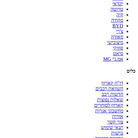
יונדאי
טויוטה
קיה
סקודה
BYD
צ'רי
מאזדה
מיצובישי
סוזוקי
סיאט
אמ.ג'י MG
כלים
דו"ח קארזון
השוואת רכבים
חדשות רכב
שאלות נפוצות
קארזון לסוחרים
מחשבוני אגרות
אודות
צור קשר
תנאי שימוש
נגישות