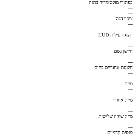
כפתורי מולטימדיה בהגה
—
—
ציפוי הגה
—
—
תצוגה עילית HUD
—
—
חיישן גשם
—
—
חלונות אחוריים כהים
—
—
מיזוג
—
—
מיזוג אחורי
—
—
מיזוג שורה שלישית
—
—
פנסים קדמיים