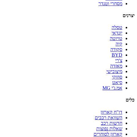
מסחרי וטנדר
יצרנים
טסלה
יונדאי
טויוטה
קיה
סקודה
BYD
צ'רי
מאזדה
מיצובישי
סוזוקי
סיאט
אמ.ג'י MG
כלים
דו"ח קארזון
השוואת רכבים
חדשות רכב
שאלות נפוצות
קארזון לסוחרים