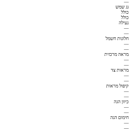
—
גג שמש
כולל
כולל
נעילה
—
—
חלונות חשמל
—
—
מראה מרכזית
—
—
מראות צד
—
—
קיפול מראות
—
—
כיוון הגה
—
—
חימום הגה
—
—