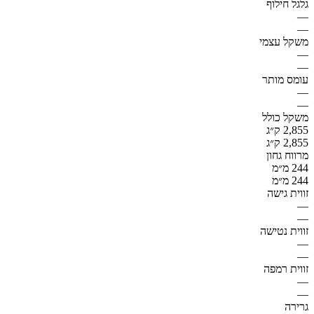
גלגל חילוף
—
—
משקל עצמי
—
—
עומס מותר
—
—
משקל כולל
2,855 ק״ג
2,855 ק״ג
מרווח גחון
244 מ״מ
244 מ״מ
זווית גישה
—
—
זווית נטישה
—
—
זווית רמפה
—
—
גרירה