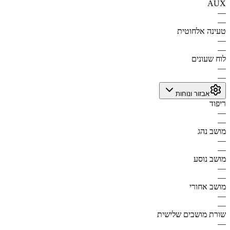
AUX
—
—
טעינה אלחוטית
—
—
לוח שעונים
—
—
אבזור ונוחות
ריפוד
—
—
מושב נהג
—
—
מושב נוסע
—
—
מושב אחורי
—
—
שורת מושבים שלישית
—