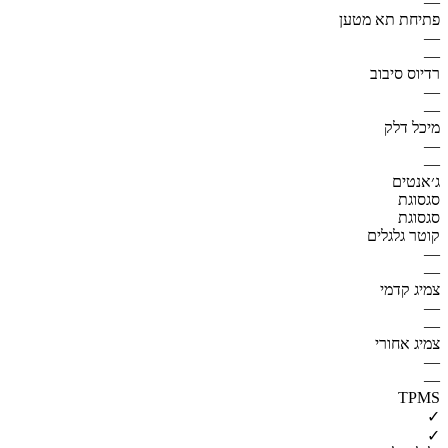
—
פתיחת תא מטען
—
—
רדיוס סיבוב
—
—
מיכל דלק
—
—
ג׳אנטים
סגסוגת
סגסוגת
קוטר גלגלים
—
—
צמיג קדמי
—
—
צמיג אחורי
—
—
TPMS
✓
✓