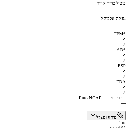
ביטול כרית אוויר
—
—
נעילת אלכוהול
—
—
TPMS
✓
✓
ABS
✓
✓
ESP
✓
✓
EBA
✓
✓
כוכבי בטיחות Euro NCAP
—
—
מידות ומשקל
אורך
4.83 מ״מ