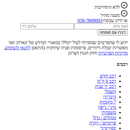
ללא התחייבות
מענה מהיר
או חייגו עכשיו:
058-7809093
דברו עם מומחה
ידוע לי שהפרטים שמסרתי לעיל ייכללו במאגרי המידע של קארזון ואני
מאשר/ת קבלת דיוורים, פרסומות ופניה שיווקית בהתאם
לתנאי השימוש
,
מדיניות הפרטיות
וחוק הגנת הצרכן
רכבים
רכב חדש
רכב 0 ק"מ
רכב יד שניה
חשמלי
היברידי
7 מקומות
מיני / ג'יפון
משפחתי
מנהלים / גדול
פרימיום / יוקרה
ספורטיבי