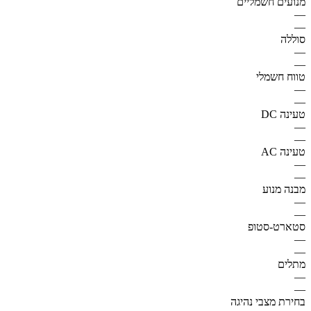
מנועים חשמליים
—
—
סוללה
—
—
טווח חשמלי
—
—
טעינה DC
—
—
טעינה AC
—
—
מבנה מנוע
—
—
סטארט-סטופ
—
—
מתלים
—
—
בחירת מצבי נהיגה