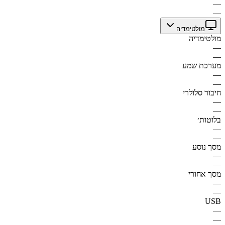
—
—
מולטימדיה
מולטימדיה
—
—
מערכת שמע
—
—
חיבור סלולרי
—
—
בלוטות׳
—
—
מסך נוסע
—
—
מסך אחורי
—
—
USB
—
—