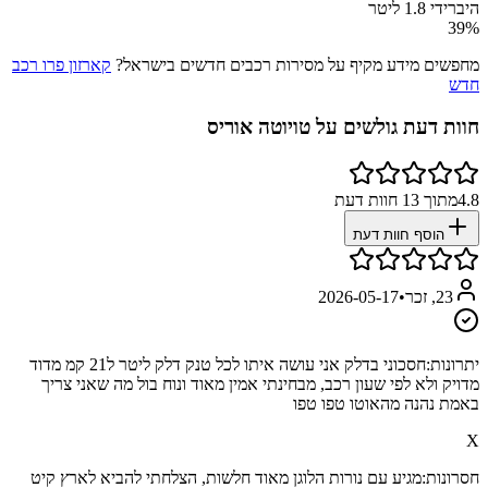
היברידי 1.8 ליטר
39
%
מחפשים מידע מקיף על מסירות רכבים חדשים בישראל?
קארזון פרו רכב
חדש
חוות דעת גולשים על
טויוטה אוריס
4.8
מתוך
13
חוות דעת
הוסף חוות דעת
23, זכר
•
2026-05-17
יתרונות:
חסכוני בדלק אני עושה איתו לכל טנק דלק ליטר ל21 קמ מדוד
מדויק ולא לפי שעון רכב, מבחינתי אמין מאוד ונוח בול מה שאני צריך
באמת נהנה מהאוטו טפו טפו
X
חסרונות:
מגיע עם נורות הלוגן מאוד חלשות, הצלחתי להביא לארץ קיט