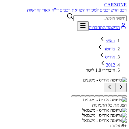
CARZONE
רכב חדש
רכבים למכירה
השוואת רכבים
דו"ח קארזון
חדשות
הרשמה/התחברות
ראשי
טויוטה
אוריס
2012
היברידי 1.8 ליטר
הצג את כל התמונות
+
8
תמונות