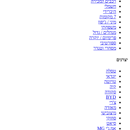
רכבים למכירה
חשמלי
היברידי
7 מקומות
מיני / ג'יפון
משפחתי
מנהלים / גדול
פרימיום / יוקרה
ספורטיבי
מסחרי וטנדר
יצרנים
טסלה
יונדאי
טויוטה
קיה
סקודה
BYD
צ'רי
מאזדה
מיצובישי
סוזוקי
סיאט
אמ.ג'י MG