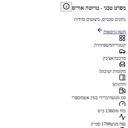
מפרט טכני
-
טויוטה אוריס
נתונים טכניים, ביצועים ומידות
השוו גרסאות
קטגוריה
משפחתית
מרכב
האצ'בק
מקומות ישיבה
5
דלתות
5
סוג מנוע
היברידי בנזין אטמוספרי
כוח סוס
136 כ״ס
נפח מנוע
1798 סמ״ק