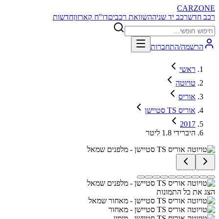
CARZONE
רכב חדש
רכב יד שניה
השוואת רכבים
דו"ח קארזון
חדשות
הרשמה/התחברות
ראשי
טויוטה
אוריס
אוריס TS סטיישן
2017
היברידי 1.8 ליטר
הצג את כל התמונות