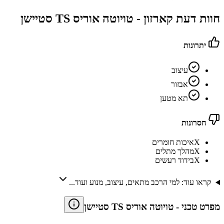
חוות דעת קארזון -
טויוטה אוריס TS סטיישן
יתרונות
עיצוב
אבזור
תא מטען
חסרונות
X
איכות חומרים
X
מהלך מתלים
X
בידוד רעשים
קראו עוד: למי הרכב מתאים, עיצוב, מנוע ועוד...
מפרט טכני
-
טויוטה אוריס TS סטיישן