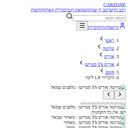
CARZONE
רכב חדש
רכב יד שניה
השוואת רכבים
דו"ח קארזון
חדשות
הרשמה/התחברות
ראשי
טויוטה
אוריס
אוריס TS סטיישן
2019
היברידי 1.8 ליטר
הצג את כל התמונות