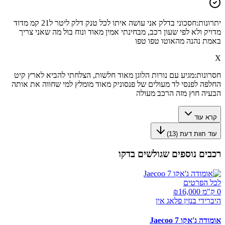
יתרונות:
חסכוני בדלק אני עושה איתו לכל טנק דלק ליטר ל21 קמ מדוד
מדויק ולא לפי שעון רכב, מבחינתי אמין מאוד ונוח בול מה שאני צריך
באמת נהנה מהאוטו טפו טפו
X
חסרונות:
מגיע עם נורות הלוגן מאוד חלשות, הצלחתי להביא לארץ קיט
החלפה לפנסי לד מעולים של פנסוניק מאוד מומלץ למי שחווה את אותה
הבעיה חוץ מזה הרכב מעולה
קרא עוד
עוד חוות דעת (
13
)
רכבים נוספים שגולשים בדקו
לכל הפרטים
0 ק"מ ₪
16,000
היברידי בנזין פלאג אין
אומודה ג'אקו Jaecoo 7