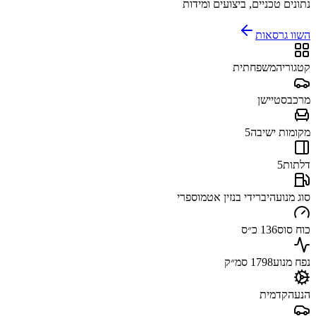
נתונים טכניים, ביצועים ומידות
השוו גרסאות
קטגוריה
משפחתית
מרכב
סטיישן
מקומות ישיבה
5
דלתות
5
סוג מנוע
היברידי בנזין אטמוספרי
כוח סוס
136 כ״ס
נפח מנוע
1798 סמ״ק
הנעה
קדמית