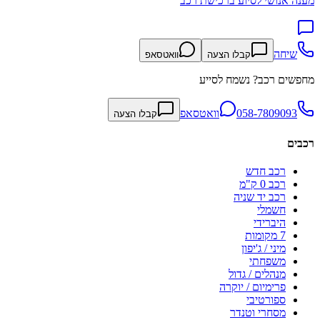
מענה אנושי לסיוע ברכישת רכב
שיחה
קבלו הצעה
וואטסאפ
מחפשים רכב? נשמח לסייע
058-7809093
וואטסאפ
קבלו הצעה
רכבים
רכב חדש
רכב 0 ק"מ
רכב יד שניה
חשמלי
היברידי
7 מקומות
מיני / ג'יפון
משפחתי
מנהלים / גדול
פרימיום / יוקרה
ספורטיבי
מסחרי וטנדר