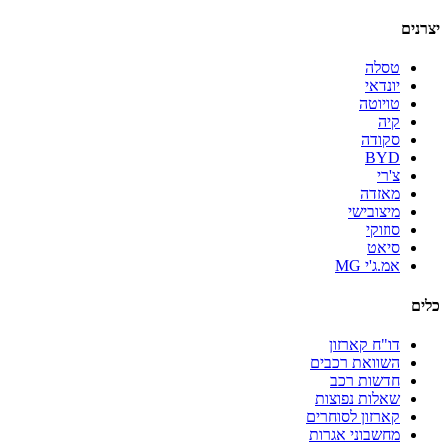
יצרנים
טסלה
יונדאי
טויוטה
קיה
סקודה
BYD
צ'רי
מאזדה
מיצובישי
סוזוקי
סיאט
אמ.ג'י MG
כלים
דו"ח קארזון
השוואת רכבים
חדשות רכב
שאלות נפוצות
קארזון לסוחרים
מחשבוני אגרות