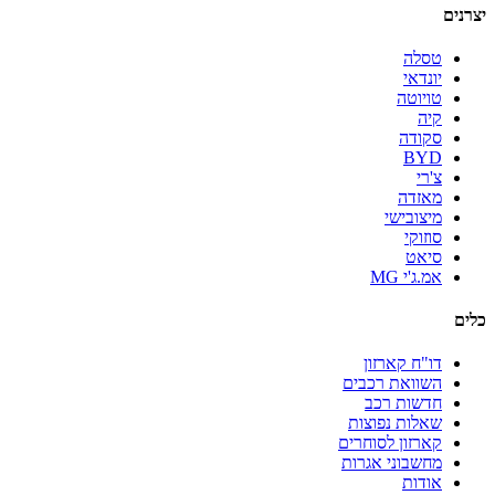
יצרנים
טסלה
יונדאי
טויוטה
קיה
סקודה
BYD
צ'רי
מאזדה
מיצובישי
סוזוקי
סיאט
אמ.ג'י MG
כלים
דו"ח קארזון
השוואת רכבים
חדשות רכב
שאלות נפוצות
קארזון לסוחרים
מחשבוני אגרות
אודות