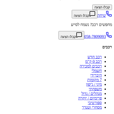
קבלו הצעה
שיחה
קבלו הצעה
מחפשים רכב? נשמח לסייע
058-7809093
קבלו הצעה
רכבים
רכב חדש
רכב 0 ק"מ
רכבים למכירה
חשמלי
היברידי
7 מקומות
מיני / ג'יפון
משפחתי
מנהלים / גדול
פרימיום / יוקרה
ספורטיבי
מסחרי וטנדר