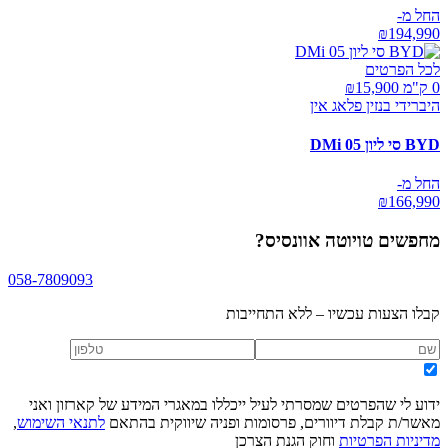
החל מ-
₪
194,990
לכל הפרטים
0 ק"מ ₪
15,900
היברידי בנזין פלאג אין
BYD סי ליון 05 DMi
החל מ-
₪
166,990
מחפשים
טויוטה אוונסיס
?
058-7809093
קבלו הצעות עכשיו – ללא התחייבות
ידוע לי שהפרטים שמסרתי לעיל ייכללו במאגרי המידע של קארזון ואני
מאשר/ת קבלת דיוורים, פרסומות ופניה שיווקית בהתאם
לתנאי השימוש
,
מדיניות הפרטיות
וחוק הגנת הצרכן