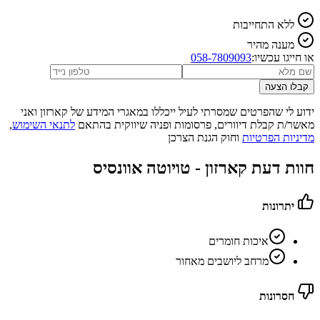
ללא התחייבות
מענה מהיר
או חייגו עכשיו:
058-7809093
קבלו הצעה
ידוע לי שהפרטים שמסרתי לעיל ייכללו במאגרי המידע של קארזון ואני
מאשר/ת קבלת דיוורים, פרסומות ופניה שיווקית בהתאם
לתנאי השימוש
,
מדיניות הפרטיות
וחוק הגנת הצרכן
חוות דעת קארזון -
טויוטה אוונסיס
יתרונות
איכות חומרים
מרחב ליושבים מאחור
חסרונות