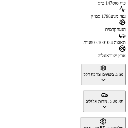
כוח סוס
147 כ״ס
נפח מנוע
1798 סמ״ק
הנעה
קדמית
תאוצה 0-100
10.4 שניות
ארץ ייצור
אנגליה
מנוע, ביצועים וצריכת דלק
תא מטען, מידות וגלגלים
מולטימדיה, BT ושיקוף נייד