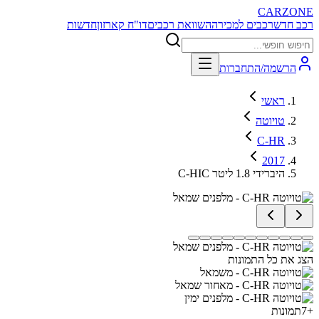
CARZONE
רכב חדש
רכבים למכירה
השוואת רכבים
דו"ח קארזון
חדשות
הרשמה/התחברות
ראשי
טויוטה
C-HR
2017
C-HIC היברידי 1.8 ליטר
הצג את כל התמונות
+
7
תמונות