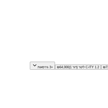
7
₪
C-ITY 1.2 ליטר (דור 1)
64,000
₪
+3 גירסאות