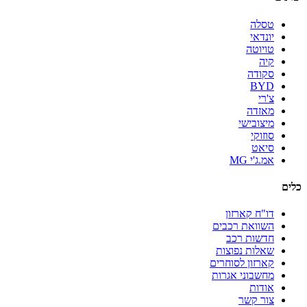
טסלה
יונדאי
טויוטה
קיה
סקודה
BYD
צ'רי
מאזדה
מיצובישי
סוזוקי
סיאט
אמ.ג'י MG
כלים
דו"ח קארזון
השוואת רכבים
חדשות רכב
שאלות נפוצות
קארזון לסוחרים
מחשבוני אגרות
אודות
צור קשר