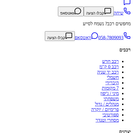
שיחה
קבלו הצעה
וואטסאפ
מחפשים רכב? נשמח לסייע
058-7809093
וואטסאפ
קבלו הצעה
רכבים
רכב חדש
רכב 0 ק"מ
רכב יד שניה
חשמלי
היברידי
7 מקומות
מיני / ג'יפון
משפחתי
מנהלים / גדול
פרימיום / יוקרה
ספורטיבי
מסחרי וטנדר
יצרנים