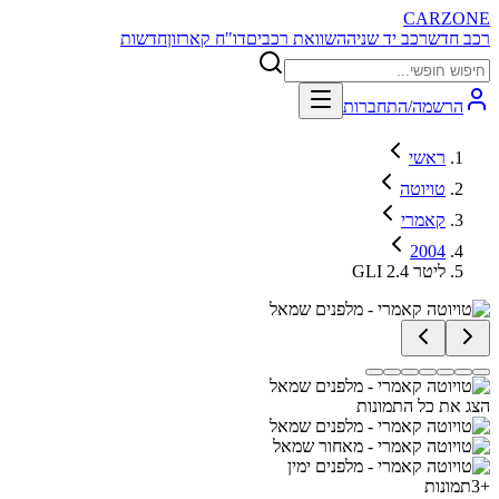
CARZONE
רכב חדש
רכב יד שניה
השוואת רכבים
דו"ח קארזון
חדשות
הרשמה/התחברות
ראשי
טויוטה
קאמרי
2004
GLI 2.4 ליטר
הצג את כל התמונות
+
3
תמונות