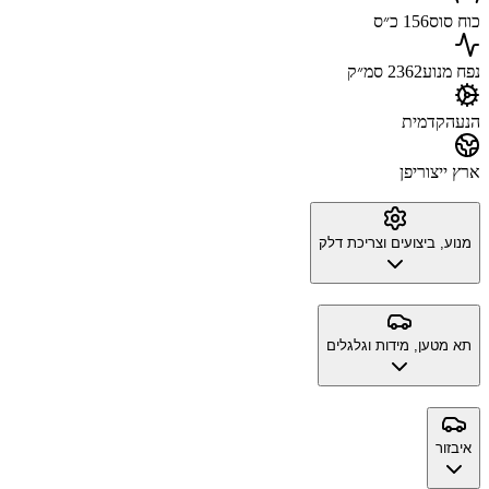
כוח סוס
156 כ״ס
נפח מנוע
2362 סמ״ק
הנעה
קדמית
ארץ ייצור
יפן
מנוע, ביצועים וצריכת דלק
תא מטען, מידות וגלגלים
איבזור