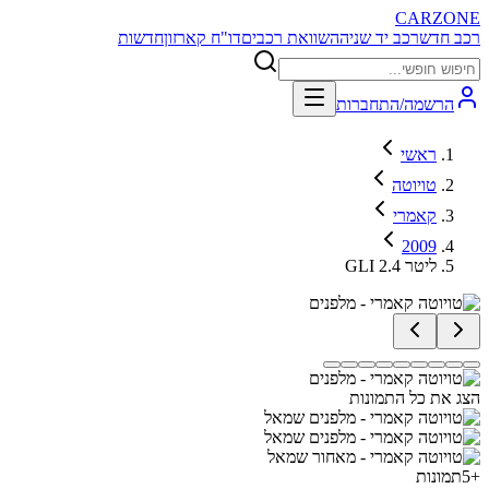
CARZONE
רכב חדש
רכב יד שניה
השוואת רכבים
דו"ח קארזון
חדשות
הרשמה/התחברות
ראשי
טויוטה
קאמרי
2009
GLI 2.4 ליטר
הצג את כל התמונות
+
5
תמונות