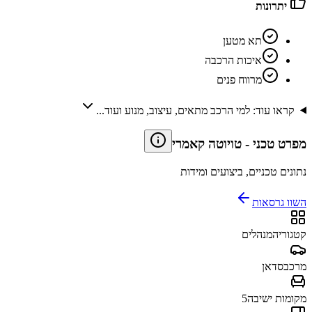
יתרונות
תא מטען
איכות הרכבה
מרווח פנים
קראו עוד: למי הרכב מתאים, עיצוב, מנוע ועוד...
מפרט טכני
-
טויוטה קאמרי
נתונים טכניים, ביצועים ומידות
השוו גרסאות
קטגוריה
מנהלים
מרכב
סדאן
מקומות ישיבה
5