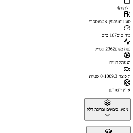
דלתות
4
סוג מנוע
בנזין אטמוספרי
כוח סוס
167 כ״ס
נפח מנוע
2362 סמ״ק
הנעה
קדמית
תאוצה 0-100
9.3 שניות
ארץ ייצור
יפן
מנוע, ביצועים וצריכת דלק