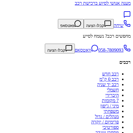
מענה אנושי לסיוע ברכישת רכב
שיחה
קבלו הצעה
וואטסאפ
מחפשים רכב? נשמח לסייע
058-7809093
וואטסאפ
קבלו הצעה
רכבים
רכב חדש
רכב 0 ק"מ
רכב יד שניה
חשמלי
היברידי
7 מקומות
מיני / ג'יפון
משפחתי
מנהלים / גדול
פרימיום / יוקרה
ספורטיבי
מסחרי וטנדר