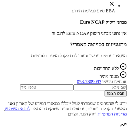
EBA סיוע לבלימת חירום
מבחני ריסוק Euro NCAP
אין נתוני מבחני ריסוק Euro NCAP לדגם זה
מתעניינים ב
טויוטה קאמרי
?
השאירו פרטים עכשיו ונעזור לכם לקבל הצעת רלוונטיות
ללא התחייבות
מענה מהיר
או חייגו עכשיו:
058-7809093
קבלו הצעה
ידוע לי שהפרטים שמסרתי לעיל ייכללו במאגרי המידע של קארזון ואני
מאשר/ת קבלת דיוורים, פרסומות ופניה שיווקית בהתאם
לתנאי השימוש
,
מדיניות הפרטיות
וחוק הגנת הצרכן