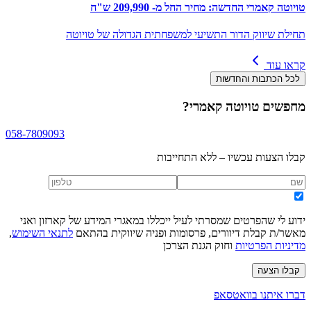
טויוטה קאמרי החדשה: מחיר החל מ- 209,990 ש"ח
תחילת שיווק הדור התשיעי למשפחתית הגדולה של טויוטה
קראו עוד
לכל הכתבות והחדשות
מחפשים
טויוטה קאמרי
?
058-7809093
קבלו הצעות עכשיו – ללא התחייבות
ידוע לי שהפרטים שמסרתי לעיל ייכללו במאגרי המידע של קארזון ואני
מאשר/ת קבלת דיוורים, פרסומות ופניה שיווקית בהתאם
לתנאי השימוש
,
מדיניות הפרטיות
וחוק הגנת הצרכן
קבלו הצעה
דברו איתנו בוואטסאפ