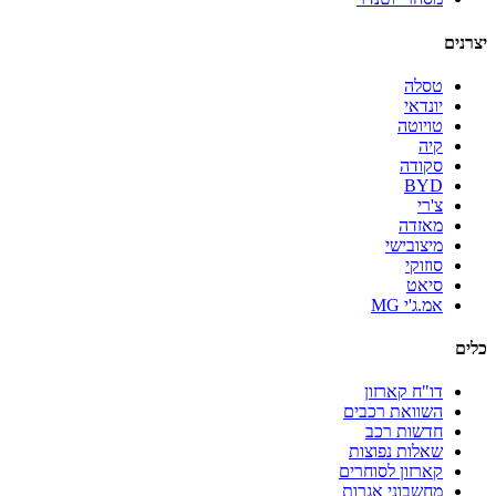
יצרנים
טסלה
יונדאי
טויוטה
קיה
סקודה
BYD
צ'רי
מאזדה
מיצובישי
סוזוקי
סיאט
אמ.ג'י MG
כלים
דו"ח קארזון
השוואת רכבים
חדשות רכב
שאלות נפוצות
קארזון לסוחרים
מחשבוני אגרות