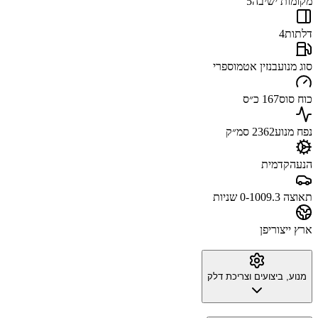
מקומות ישיבה
5
דלתות
4
סוג מנוע
בנזין אטמוספרי
כוח סוס
167 כ״ס
נפח מנוע
2362 סמ״ק
הנעה
קדמית
תאוצה 0-100
9.3 שניות
ארץ ייצור
יפן
מנוע, ביצועים וצריכת דלק