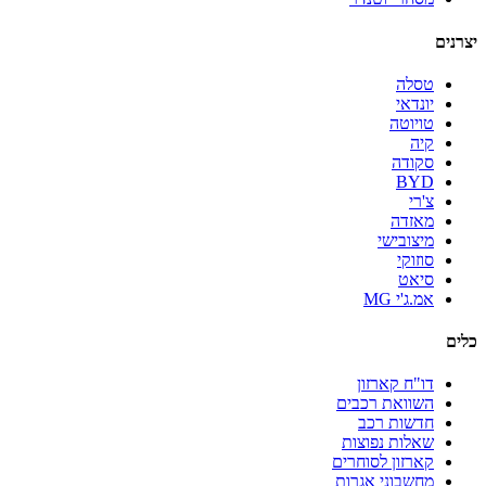
יצרנים
טסלה
יונדאי
טויוטה
קיה
סקודה
BYD
צ'רי
מאזדה
מיצובישי
סוזוקי
סיאט
אמ.ג'י MG
כלים
דו"ח קארזון
השוואת רכבים
חדשות רכב
שאלות נפוצות
קארזון לסוחרים
מחשבוני אגרות