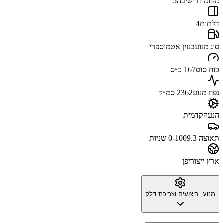
מקומות ישיבה
5
דלתות
4
סוג מנוע
בנזין אטמוספרי
כוח סוס
167 כ״ס
נפח מנוע
2362 סמ״ק
הנעה
קדמית
תאוצה 0-100
9.3 שניות
ארץ ייצור
יפן
מנוע, ביצועים וצריכת דלק