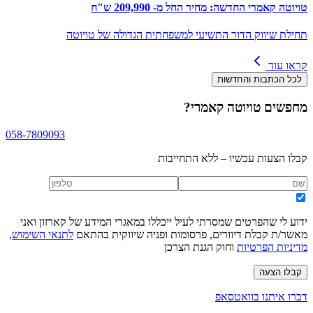
טויוטה קאמרי החדשה: מחיר החל מ- 209,990 ש"ח
תחילת שיווק הדור התשיעי למשפחתית הגדולה של טויוטה
קראו עוד
לכל הכתבות והחדשות
מחפשים
טויוטה קאמרי
?
058-7809093
קבלו הצעות עכשיו – ללא התחייבות
ידוע לי שהפרטים שמסרתי לעיל ייכללו במאגרי המידע של קארזון ואני
מאשר/ת קבלת דיוורים, פרסומות ופניה שיווקית בהתאם
לתנאי השימוש
,
מדיניות הפרטיות
וחוק הגנת הצרכן
קבלו הצעה
דברו איתנו בוואטסאפ