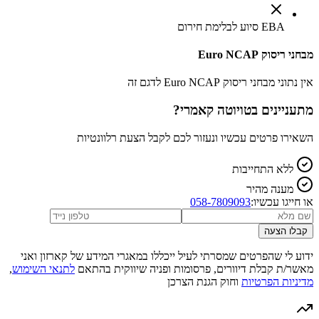
EBA סיוע לבלימת חירום
מבחני ריסוק Euro NCAP
אין נתוני מבחני ריסוק Euro NCAP לדגם זה
מתעניינים ב
טויוטה קאמרי
?
השאירו פרטים עכשיו ונעזור לכם לקבל הצעת רלוונטיות
ללא התחייבות
מענה מהיר
או חייגו עכשיו:
058-7809093
קבלו הצעה
ידוע לי שהפרטים שמסרתי לעיל ייכללו במאגרי המידע של קארזון ואני
מאשר/ת קבלת דיוורים, פרסומות ופניה שיווקית בהתאם
לתנאי השימוש
,
מדיניות הפרטיות
וחוק הגנת הצרכן