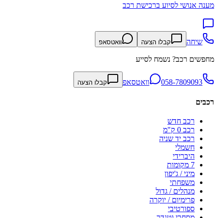
מענה אנושי לסיוע ברכישת רכב
שיחה
קבלו הצעה
וואטסאפ
מחפשים רכב? נשמח לסייע
058-7809093
וואטסאפ
קבלו הצעה
רכבים
רכב חדש
רכב 0 ק"מ
רכב יד שניה
חשמלי
היברידי
7 מקומות
מיני / ג'יפון
משפחתי
מנהלים / גדול
פרימיום / יוקרה
ספורטיבי
מסחרי וטנדר