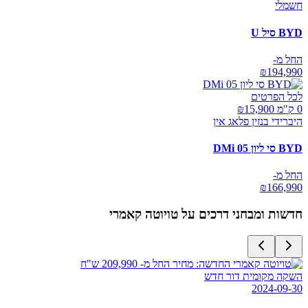
חשמלי
BYD סיל U
החל מ-
₪
194,990
לכל הפרטים
0 ק"מ ₪
15,900
היברידי בנזין פלאג אין
BYD סי ליון 05 DMi
החל מ-
₪
166,990
חדשות ומבחני דרכים על
טויוטה קאמרי
השקה מקומית דור חדש
2024-09-30