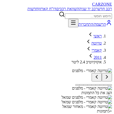
CARZONE
רכב חדש
רכב יד שניה
השוואת רכבים
דו"ח קארזון
חדשות
הרשמה/התחברות
ראשי
טויוטה
קאמרי
2011
אקזקיוטיב 2.4 ליטר
הצג את כל התמונות
+
5
תמונות