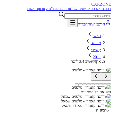
CARZONE
רכב חדש
רכב יד שניה
השוואת רכבים
דו"ח קארזון
חדשות
הרשמה/התחברות
ראשי
טויוטה
קאמרי
2011
אקזקיוטיב 2.4 ליטר
הצג את כל התמונות
+
5
תמונות