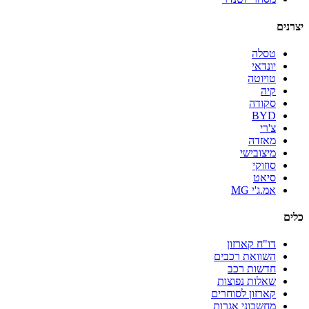
יצרנים
טסלה
יונדאי
טויוטה
קיה
סקודה
BYD
צ'רי
מאזדה
מיצובישי
סוזוקי
סיאט
אמ.ג'י MG
כלים
דו"ח קארזון
השוואת רכבים
חדשות רכב
שאלות נפוצות
קארזון לסוחרים
מחשבוני אגרות