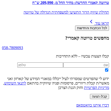
טויוטה קאמרי החדשה: מחיר החל מ- 209,990 ש"ח
תחילת שיווק הדור התשיעי למשפחתית הגדולה של טויוטה
קראו עוד
לכל הכתבות והחדשות
מחפשים
טויוטה קאמרי
?
058-7809093
קבלו הצעות עכשיו – ללא התחייבות
ידוע לי שהפרטים שמסרתי לעיל ייכללו במאגרי המידע של קארזון ואני
מאשר/ת קבלת דיוורים, פרסומות ופניה שיווקית בהתאם
לתנאי השימוש
,
מדיניות הפרטיות
וחוק הגנת הצרכן
קבלו הצעה
דברו איתנו בוואטסאפ