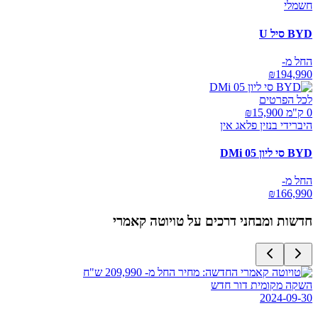
חשמלי
BYD סיל U
החל מ-
₪
194,990
לכל הפרטים
0 ק"מ ₪
15,900
היברידי בנזין פלאג אין
BYD סי ליון 05 DMi
החל מ-
₪
166,990
חדשות ומבחני דרכים על
טויוטה קאמרי
השקה מקומית דור חדש
2024-09-30