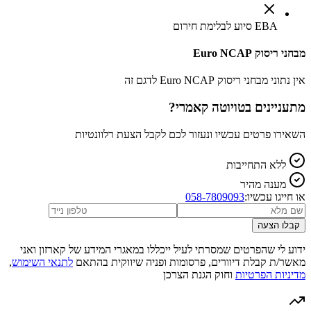
EBA סיוע לבלימת חירום
מבחני ריסוק Euro NCAP
אין נתוני מבחני ריסוק Euro NCAP לדגם זה
מתעניינים ב
טויוטה קאמרי
?
השאירו פרטים עכשיו ונעזור לכם לקבל הצעת רלוונטיות
ללא התחייבות
מענה מהיר
או חייגו עכשיו:
058-7809093
קבלו הצעה
ידוע לי שהפרטים שמסרתי לעיל ייכללו במאגרי המידע של קארזון ואני
מאשר/ת קבלת דיוורים, פרסומות ופניה שיווקית בהתאם
לתנאי השימוש
,
מדיניות הפרטיות
וחוק הגנת הצרכן