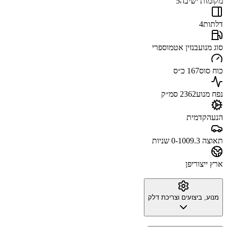
מקומות ישיבה
5
דלתות
4
סוג מנוע
בנזין אטמוספרי
כוח סוס
167 כ״ס
נפח מנוע
2362 סמ״ק
הנעה
קדמית
תאוצה 0-100
9.3 שניות
ארץ ייצור
יפן
מנוע, ביצועים וצריכת דלק