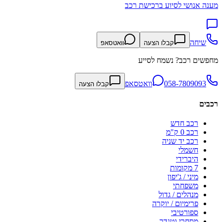
מענה אנושי לסיוע ברכישת רכב
שיחה
קבלו הצעה
וואטסאפ
מחפשים רכב? נשמח לסייע
058-7809093
וואטסאפ
קבלו הצעה
רכבים
רכב חדש
רכב 0 ק"מ
רכב יד שניה
חשמלי
היברידי
7 מקומות
מיני / ג'יפון
משפחתי
מנהלים / גדול
פרימיום / יוקרה
ספורטיבי
מסחרי וטנדר