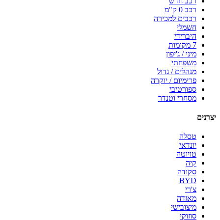
רכב חדש
רכב 0 ק"מ
רכבים למכירה
חשמלי
היברידי
7 מקומות
מיני / ג'יפון
משפחתי
מנהלים / גדול
פרימיום / יוקרה
ספורטיבי
מסחרי וטנדר
יצרנים
טסלה
יונדאי
טויוטה
קיה
סקודה
BYD
צ'רי
מאזדה
מיצובישי
סוזוקי