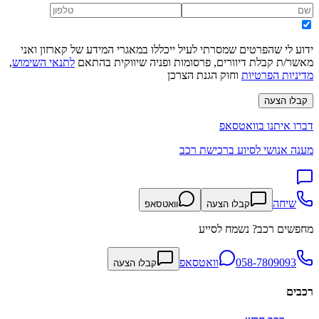
ידוע לי שהפרטים שמסרתי לעיל ייכללו במאגרי המידע של קארזון ואני
מאשר/ת קבלת דיוורים, פרסומות ופניה שיווקית בהתאם
לתנאי השימוש
,
מדיניות הפרטיות
וחוק הגנת הצרכן
קבלו הצעה
דברו איתנו בוואטסאפ
מענה אנושי לסיוע ברכישת רכב
שיחה
קבלו הצעה
וואטסאפ
מחפשים רכב? נשמח לסייע
058-7809093
וואטסאפ
קבלו הצעה
רכבים