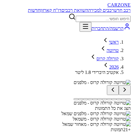
CARZONE
רכב חדש
רכבים למכירה
השוואת רכבים
דו"ח קארזון
חדשות
הרשמה/התחברות
ראשי
טויוטה
קורולה קרוס
2026
אקטיב היברידי 1.8 ליטר
הצג את כל התמונות
+
21
תמונות