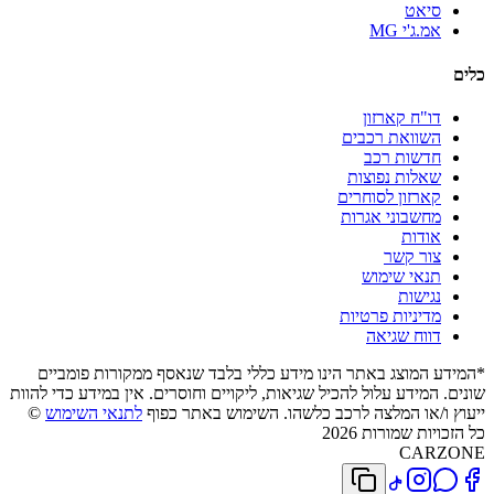
סיאט
אמ.ג'י MG
כלים
דו"ח קארזון
השוואת רכבים
חדשות רכב
שאלות נפוצות
קארזון לסוחרים
מחשבוני אגרות
אודות
צור קשר
תנאי שימוש
נגישות
מדיניות פרטיות
דווח שגיאה
*המידע המוצג באתר הינו מידע כללי בלבד שנאסף ממקורות פומביים
שונים. המידע עלול להכיל שגיאות, ליקויים וחוסרים. אין במידע כדי להוות
ייעוץ ו/או המלצה לרכב כלשהו. השימוש באתר כפוף
לתנאי השימוש
©
כל הזכויות שמורות 2026
CARZONE