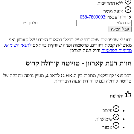
ללא התחייבות
מענה מהיר
או חייגו עכשיו:
058-7809093
קבלו הצעה
ידוע לי שהפרטים שמסרתי לעיל ייכללו במאגרי המידע של קארזון ואני
מאשר/ת קבלת דיוורים, פרסומות ופניה שיווקית בהתאם
לתנאי השימוש
,
מדיניות הפרטיות
וחוק הגנת הצרכן
חוות דעת קארזון -
טויוטה קורולה קרוס
רכב פנאי קומפקטי, מתברג בין ה-C-HR לראב 4, מעיין גרסה מוגבהת של
טויוטה קורולה וגם לו יחידת הנעה היברידית
יתרונות
עיצוב
שימושיות
אבזור