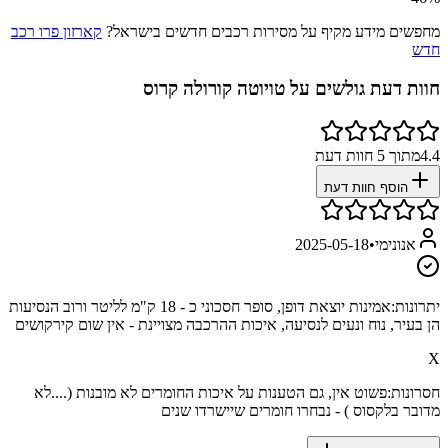
מחפשים מידע מקיף על מסירות רכבים חדשים בישראל?
קארזון פרו רכב
חדש
חוות דעת גולשים על
טויוטה קורולה קרוס
4.4
מתוך
5
חוות דעת
הוסף חוות דעת
אנונימי
•
2025-05-18
יתרונות:
אמינות יוצאת דופן, סופר חסכוני כ - 18 ק"מ לליטר ורוב הנסיעות
הן בעיר, נוח ונעים לנסיעה, איכות ההרכבה מצויינת - אין שום קירקושים
X
חסרונות:
פשוט אין, גם הטענות על איכות החומרים לא מובנות (....לא
מדובר בלקסוס ) - נבחרו חומרים שיישרדו שנים