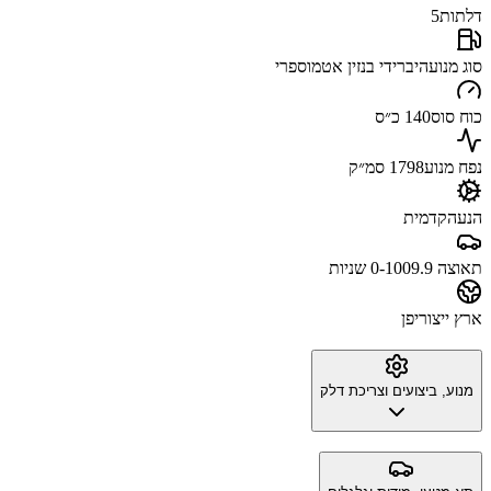
דלתות
5
סוג מנוע
היברידי בנזין אטמוספרי
כוח סוס
140 כ״ס
נפח מנוע
1798 סמ״ק
הנעה
קדמית
תאוצה 0-100
9.9 שניות
ארץ ייצור
יפן
מנוע, ביצועים וצריכת דלק