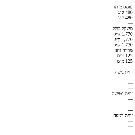
—
עומס מותר
480 ק״ג
480 ק״ג
—
משקל כולל
1,770 ק״ג
1,770 ק״ג
1,770 ק״ג
מרווח גחון
125 מ״מ
125 מ״מ
—
זווית גישה
—
—
—
זווית נטישה
—
—
—
זווית רמפה
—
—
—