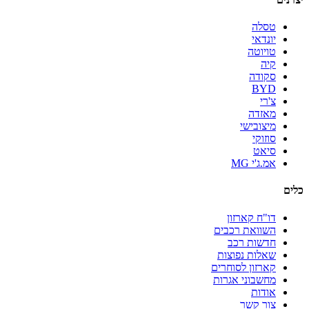
טסלה
יונדאי
טויוטה
קיה
סקודה
BYD
צ'רי
מאזדה
מיצובישי
סוזוקי
סיאט
אמ.ג'י MG
כלים
דו"ח קארזון
השוואת רכבים
חדשות רכב
שאלות נפוצות
קארזון לסוחרים
מחשבוני אגרות
אודות
צור קשר