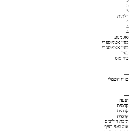
5
5
5
דלתות
4
4
4
סוג מנוע
בנזין אטמוספרי
בנזין אטמוספרי
בנזין
כוח סוס
—
—
—
טווח חשמלי
—
—
—
הנעה
קדמית
קדמית
קדמית
תיבת הילוכים
אוטומטי רציף