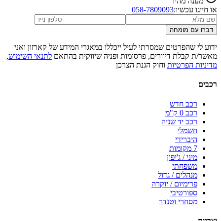
מענה מהיר
או חייגו עכשיו:
058-7809093
דברו עם מומחה
ידוע לי שהפרטים שמסרתי לעיל ייכללו במאגרי המידע של קארזון ואני
מאשר/ת קבלת דיוורים, פרסומות ופניה שיווקית בהתאם
לתנאי השימוש
,
מדיניות הפרטיות
וחוק הגנת הצרכן
רכבים
רכב חדש
רכב 0 ק"מ
רכב יד שניה
חשמלי
היברידי
7 מקומות
מיני / ג'יפון
משפחתי
מנהלים / גדול
פרימיום / יוקרה
ספורטיבי
מסחרי וטנדר
יצרנים