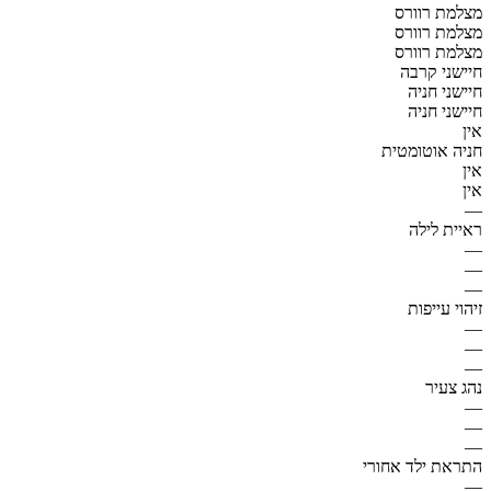
מצלמת רוורס
מצלמת רוורס
מצלמת רוורס
חיישני קרבה
חיישני חניה
חיישני חניה
אין
חניה אוטומטית
אין
אין
—
ראיית לילה
—
—
—
זיהוי עייפות
—
—
—
נהג צעיר
—
—
—
התראת ילד אחורי
—