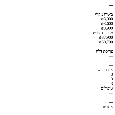
—
—
—
ביטוח מקיף
₪3,000
₪3,600
₪3,900
מחיר יד שנייה
₪37,900
₪50,700
—
צריכת דלק
—
—
—
אגרת רישוי
3
3
3
טיפולים
—
—
—
אחריות
—