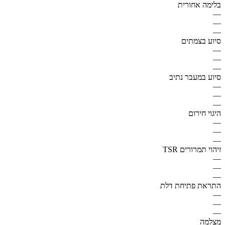
בלימה אחורית
—
—
—
סיוע בצמתים
—
—
—
סיוע במעבר נתיב
—
—
—
היגוי חירום
—
—
—
זיהוי תמרורים TSR
—
—
—
התראת פתיחת דלת
—
—
—
מצלמה