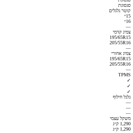
סגסוגת
קוטר גלגלים
15״
16״
—
צמיג קדמי
195/65R15
205/55R16
—
צמיג אחורי
195/65R15
205/55R16
—
TPMS
✓
✓
✓
גלגל חילוף
—
—
—
משקל עצמי
1,290 ק״ג
1,290 ק״ג