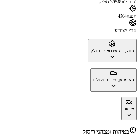
נפח מנוע
3956 סמ״ק
הנעה
4X4
ארץ ייצור
יפן
מנוע, ביצועים וצריכת דלק
תא מטען, מידות וגלגלים
איבזור
בטיחות ומבחני ריסוק