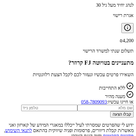
לנהג יחיד מעל גיל 30
אגרת רישוי
₪
4,200
תשלום שנתי למשרד הרישוי
מתעניינים ב
טויוטה FJ קרוזר
?
השאירו פרטים עכשיו ונעזור לכם לקבל הצעת רלוונטיות
ללא התחייבות
מענה מהיר
או חייגו עכשיו:
058-7809093
קבלו הצעה
ידוע לי שהפרטים שמסרתי לעיל ייכללו במאגרי המידע של קארזון ואני
מאשר/ת קבלת דיוורים, פרסומות ופניה שיווקית בהתאם
לתנאי השימוש
,
מדיניות הפרטיות
וחוק הגנת הצרכן