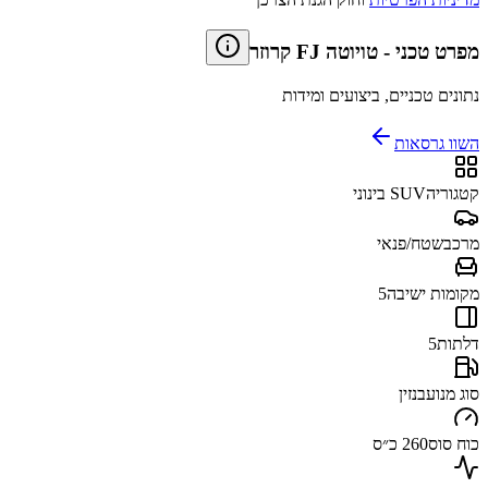
מפרט טכני
-
טויוטה FJ קרוזר
נתונים טכניים, ביצועים ומידות
השוו גרסאות
קטגוריה
SUV בינוני
מרכב
שטח/פנאי
מקומות ישיבה
5
דלתות
5
סוג מנוע
בנזין
כוח סוס
260 כ״ס