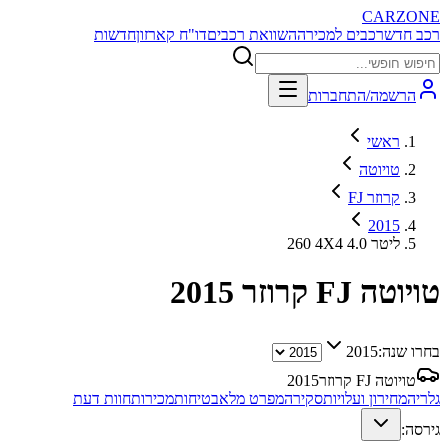
CARZONE
רכב חדש
רכבים למכירה
השוואת רכבים
דו"ח קארזון
חדשות
הרשמה/התחברות
ראשי
טויוטה
FJ קרוזר
2015
260 4X4 4.0 ליטר
טויוטה FJ קרוזר
2015
בחרו שנה:
2015
טויוטה FJ קרוזר
2015
גלריה
מחירון ועלויות
סקירה
מפרט מלא
בטיחות
מכירות
חוות דעת
גירסה: