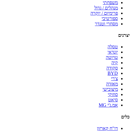
משפחתי
מנהלים / גדול
פרימיום / יוקרה
ספורטיבי
מסחרי וטנדר
יצרנים
טסלה
יונדאי
טויוטה
קיה
סקודה
BYD
צ'רי
מאזדה
מיצובישי
סוזוקי
סיאט
אמ.ג'י MG
כלים
דו"ח קארזון