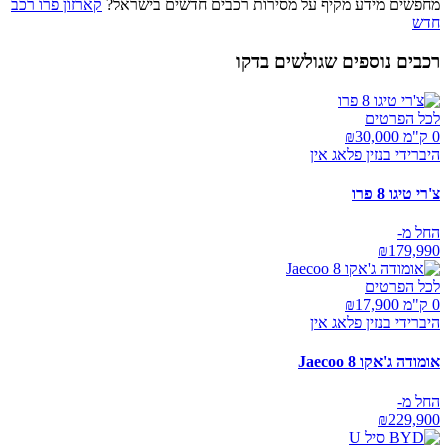
מחפשים מידע מקיף על מסירות רכבים חדשים בישראל?
קארזון פרו רכב
חדש
רכבים נוספים שגולשים בדקו
לכל הפרטים
0 ק"מ ₪
30,000
היברידי בנזין פלאג אין
צ'רי טיגו 8 פרו
החל מ-
₪
179,990
לכל הפרטים
0 ק"מ ₪
17,900
היברידי בנזין פלאג אין
אומודה ג'אקו Jaecoo 8
החל מ-
₪
229,900