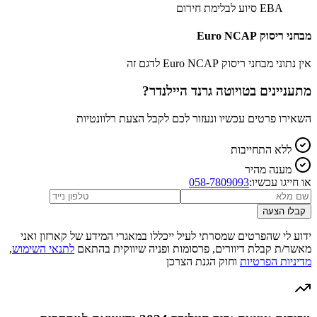
EBA סיוע לבלימת חירום
מבחני ריסוק Euro NCAP
אין נתוני מבחני ריסוק Euro NCAP לדגם זה
מתעניינים ב
טויוטה גרנד היילנדר
?
השאירו פרטים עכשיו ונעזור לכם לקבל הצעת רלוונטיות
ללא התחייבות
מענה מהיר
או חייגו עכשיו:
058-7809093
קבלו הצעה
ידוע לי שהפרטים שמסרתי לעיל ייכללו במאגרי המידע של קארזון ואני
מאשר/ת קבלת דיוורים, פרסומות ופניה שיווקית בהתאם
לתנאי השימוש
,
מדיניות הפרטיות
וחוק הגנת הצרכן