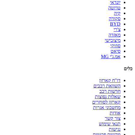
יונדאי
טויוטה
קיה
סקודה
BYD
צ'רי
מאזדה
מיצובישי
סוזוקי
סיאט
אמ.ג'י MG
כלים
דו"ח קארזון
השוואת רכבים
חדשות רכב
שאלות נפוצות
קארזון לסוחרים
מחשבוני אגרות
אודות
צור קשר
תנאי שימוש
נגישות
מדיניות פרטיות