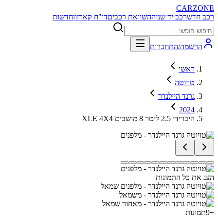
CARZONE
רכב חדש
רכב יד שניה
השוואת רכבים
דו"ח קארזון
חדשות
הרשמה/התחברות
ראשי
טויוטה
גרנד היילנדר
2024
XLE 4X4 היברידי 2.5 ליטר 8 מושבים
הצג את כל התמונות
+
9
תמונות