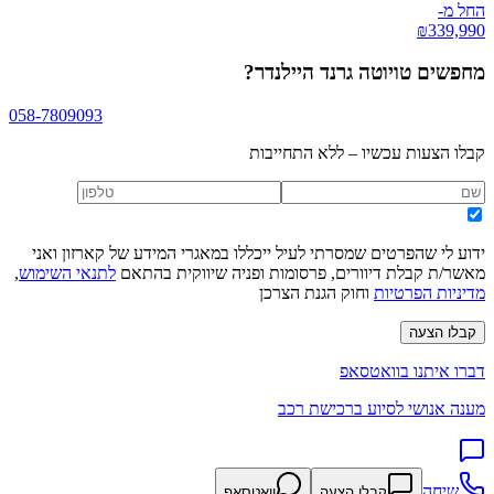
החל מ-
₪
339,990
מחפשים
טויוטה גרנד היילנדר
?
058-7809093
קבלו הצעות עכשיו – ללא התחייבות
ידוע לי שהפרטים שמסרתי לעיל ייכללו במאגרי המידע של קארזון ואני
מאשר/ת קבלת דיוורים, פרסומות ופניה שיווקית בהתאם
לתנאי השימוש
,
מדיניות הפרטיות
וחוק הגנת הצרכן
קבלו הצעה
דברו איתנו בוואטסאפ
מענה אנושי לסיוע ברכישת רכב
שיחה
קבלו הצעה
וואטסאפ