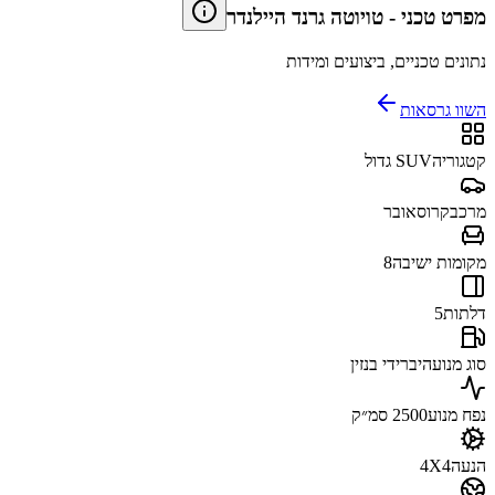
מפרט טכני
-
טויוטה גרנד היילנדר
נתונים טכניים, ביצועים ומידות
השוו גרסאות
קטגוריה
SUV גדול
מרכב
קרוסאובר
מקומות ישיבה
8
דלתות
5
סוג מנוע
היברידי בנזין
נפח מנוע
2500 סמ״ק
הנעה
4X4