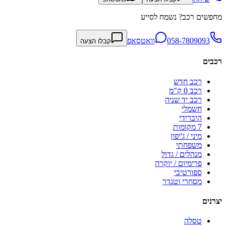
מחפשים רכב? נשמח לסייע
058-7809093
וואטסאפ
קבלו הצעה
רכבים
רכב חדש
רכב 0 ק"מ
רכב יד שניה
חשמלי
היברידי
7 מקומות
מיני / ג'יפון
משפחתי
מנהלים / גדול
פרימיום / יוקרה
ספורטיבי
מסחרי וטנדר
יצרנים
טסלה