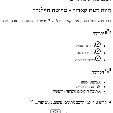
חוות דעת קארזון -
טויוטה היילנדר
רכב פנאי גדול בסגנון אמריקאי, עם 8 או 7 מושבים, ומנוע בנזין או הנעה היברידית חסכונית
יתרונות
הנדסת אנוש
נוחות נסיעה
בידוד רעשים
חסרונות
X
ביצועי מנוע
X
התנהגות כביש
X
תיבת הילוכים (רציפה) רועשת
קראו עוד: למי הרכב מתאים, עיצוב, מנוע ועוד...