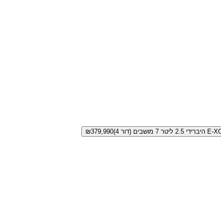
שבים (דור 4)
379,990
₪