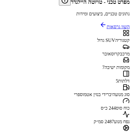
מפרט טכני
-
טויוטה היילנדר
נתונים טכניים, ביצועים ומידות
השוו גרסאות
קטגוריה
SUV גדול
מרכב
קרוסאובר
מקומות ישיבה
7
דלתות
5
סוג מנוע
היברידי בנזין אטמוספרי
כוח סוס
244 כ״ס
נפח מנוע
2487 סמ״ק