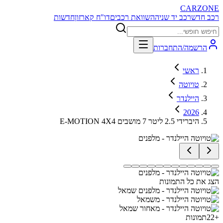
CARZONE
רכב חדש
רכב יד שניה
השוואת רכבים
דו"ח קארזון
חדשות
הרשמה/התחברות
ראשי
טויוטה
היילנדר
2026
E-MOTION 4X4 היברידי 2.5 ליטר 7 מושבים
הצג את כל התמונות
+
22
תמונות